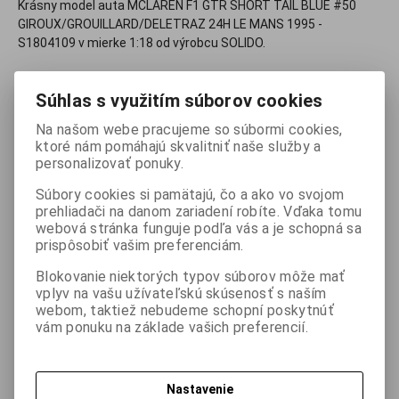
Krásny model auta MCLAREN F1 GTR SHORT TAIL BLUE #50
GIROUX/GROUILLARD/DELETRAZ 24H LE MANS 1995 -
S1804109 v mierke 1:18 od výrobcu SOLIDO.
61,95 EUR
Súhlas s využitím súborov cookies
Na našom webe pracujeme so súbormi cookies,

ktoré nám pomáhajú skvalitniť naše služby a
ks
Pridať do košíka

personalizovať ponuky.
Súbory cookies si pamätajú, čo a ako vo svojom
Porovnať
Pridať k oblúbeným
Strážny pes
prehliadači na danom zariadení robíte. Vďaka tomu
webová stránka funguje podľa vás a je schopná sa
Tlač
prispôsobiť vašim preferenciám.
Blokovanie niektorých typov súborov môže mať
vplyv na vašu užívateľskú skúsenosť s naším
webom, taktiež nebudeme schopní poskytnúť
Skladom:
1 ks
ISBN:
S1804109
vám ponuku na základe vašich preferencií.
Parametre
Nastavenie