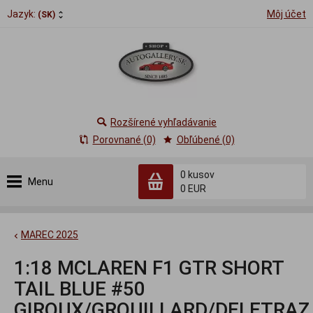
Jazyk:
Môj účet
(SK)
Rozšírené vyhľadávanie
Porovnané (0)
Obľúbené (0)
0
kusov
Menu
0 EUR
MAREC 2025
1:18 MCLAREN F1 GTR SHORT
TAIL BLUE #50
GIROUX/GROUILLARD/DELETRAZ