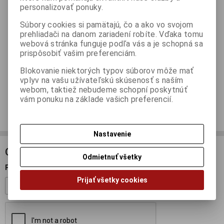
personalizovať ponuky.
Súbory cookies si pamätajú, čo a ako vo svojom
Skladom:
2 ks
ISBN:
IXOCLC532N.22
prehliadači na danom zariadení robíte. Vďaka tomu
webová stránka funguje podľa vás a je schopná sa
prispôsobiť vašim preferenciám.
Blokovanie niektorých typov súborov môže mať
Otázka na výrobok
vplyv na vašu užívateľskú skúsenosť s naším
webom, taktiež nebudeme schopní poskytnúť
vám ponuku na základe vašich preferencií.
Doporučiť výrobok
Nastavenie
ODBER NOVINIEK
Odmietnuť všetky
Prihláste sa k odberu noviniek
Prijať všetky cookies
Registrovať