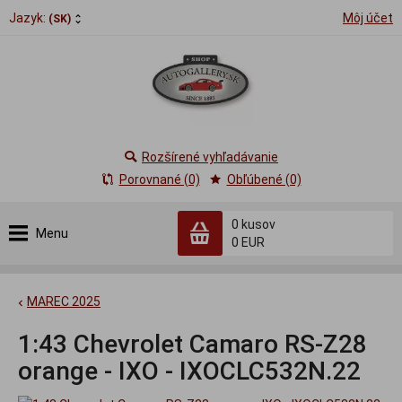
Jazyk:
Môj účet
(SK)
Rozšírené vyhľadávanie
Porovnané (0)
Obľúbené (0)
0
kusov
Menu
0 EUR
MAREC 2025
1:43 Chevrolet Camaro RS-Z28
orange - IXO - IXOCLC532N.22