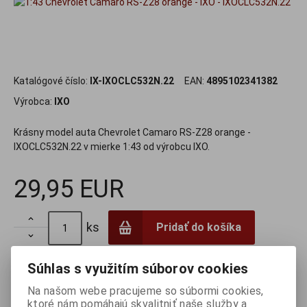
Katalógové číslo:
IX-IXOCLC532N.22
EAN:
4895102341382
Výrobca:
IXO
Krásny model auta Chevrolet Camaro RS-Z28 orange -
IXOCLC532N.22 v mierke 1:43 od výrobcu IXO.
29,95 EUR

ks
Pridať do košíka

Porovnať
Pridať k oblúbeným
Strážny pes
Súhlas s využitím súborov cookies
Na našom webe pracujeme so súbormi cookies,
Tlač
ktoré nám pomáhajú skvalitniť naše služby a