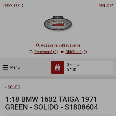
Jazyk:
Môj účet
(SK)
Rozšírené vyhľadávanie
Porovnané (0)
Obľúbené (0)
0
kusov
Menu
0 EUR
SOLIDO
1:18 BMW 1602 TAIGA 1971
GREEN - SOLIDO - S1808604