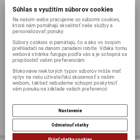
Súhlas s využitím súborov cookies

ks
Pridať do košíka
Na našom webe pracujeme so súbormi cookies,

ktoré nám pomáhajú skvalitniť naše služby a
personalizovať ponuky.
Porovnať
Pridať k oblúbeným
Strážny pes
Súbory cookies si pamätajú, čo a ako vo svojom
prehliadači na danom zariadení robíte. Vďaka tomu
Tlač
webová stránka funguje podľa vás a je schopná sa
prispôsobiť vašim preferenciám.
Blokovanie niektorých typov súborov môže mať
Skladom:
4 ks
ISBN:
S1808604
vplyv na vašu užívateľskú skúsenosť s naším
webom, taktiež nebudeme schopní poskytnúť
vám ponuku na základe vašich preferencií.
Otázka na výrobok
Nastavenie
Doporučiť výrobok
Odmietnuť všetky
Prijať všetky cookies