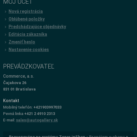
MÔJ ÚČET
Nová registrácia
Oblúbené položky
Predchádzajúce objednávky
Editácia zákazníka
Zmeniť heslo
Nastavenie cookies
PREVÁDZKOVATEĽ
Commerce, a.s.
Čajakova 26
831 01 Bratislava
Kontakt
Mobilný telefón:
+421903997033
Pevná linka
+421 2 4910 2313
E-mail:
sales@autogallery.sk
Provozováno na systému Zoner inShop -
Pronájem e-shopu
a