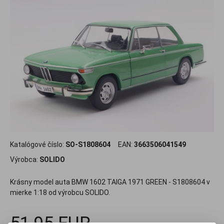
Katalógové číslo:
SO-S1808604
EAN:
3663506041549
Výrobca:
SOLIDO
Krásny model auta BMW 1602 TAIGA 1971 GREEN - S1808604 v
mierke 1:18 od výrobcu SOLIDO.
51,95 EUR