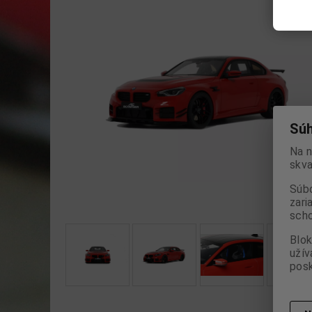
Súh
Na n
skva
Súbo
zari
scho
Blok
užív
posk