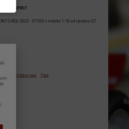
bca:
GT SPIRIT
TO RED 2023 - GT505 v mierke 1:18 od výrobcu GT
jú
ným
Strážny pes
Tlač
anom
je
í