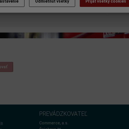
astavenie
Odmietnuť všetky
Prijať všetky cookies
a na výrobok
Doporuč
ovať
PREVÁDZKOVATEĽ
ia
Commerce, a.s.