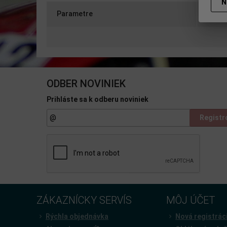
N
Parametre
Otázk
ODBER NOVINIEK
Prihláste sa k odberu noviniek
Registr
ZÁKAZNÍCKY SERVÍS
MÔJ ÚČET
Rýchla objednávka
Nová registrác