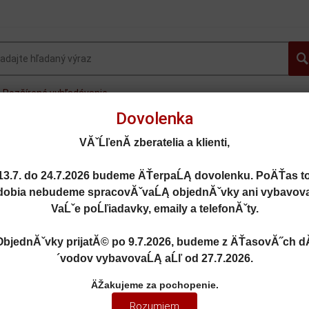
Rozšírené vyhľadávanie
Dovolenka
OVINKY
AUTOGALLERY.sk
OSOBNÉ AUTÁ
FOR
VĂˇĹľenĂ­ zberatelia a klienti,
MOTORKY
LIETADLÁ
DOPLNKY
ZĽAVY A AKC
13.7. do 24.7.2026
budeme ÄŤerpaĹĄ dovolenku. PoÄŤas t
dobia nebudeme spracovĂˇvaĹĄ objednĂˇvky ani vybavov
VaĹˇe poĹľiadavky, emaily a telefonĂˇty.
ObjednĂˇvky prijatĂ© po
9.7.2026
, budeme z ÄŤasovĂ˝ch d
R ACS2 SPORT TORONTO RED 2023 - GT Spirit - GT505
´vodov vybavovaĹĄ aĹľ od
27.7.2026
.
 ACS2 SPORT TORONTO RED 202
ÄŽakujeme za pochopenie.
Rozumiem