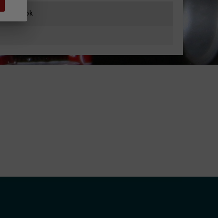
iť výrobok