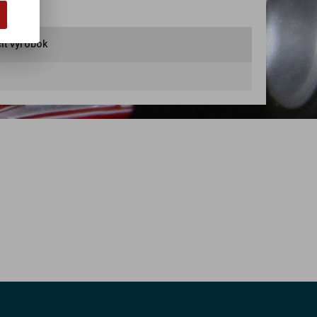
iť výrobok