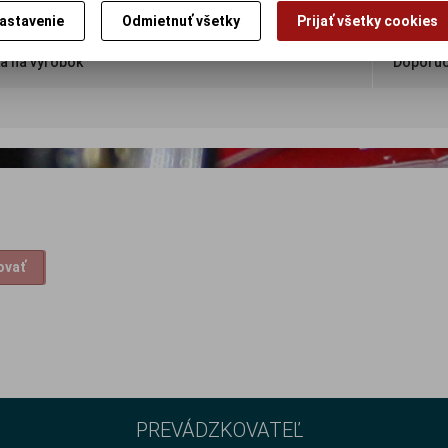
astavenie
Odmietnuť všetky
Prijať všetky cookies
a na výrobok
Doporuč
ovať
PREVÁDZKOVATEĽ