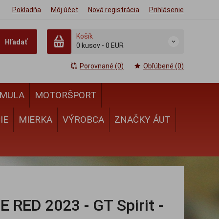
Pokladňa
Môj účet
Nová registrácia
Prihlásenie
Košík
Hľadať
0
kusov
-
0 EUR
Porovnané (0)
Obľúbené (0)
MULA
MOTORŠPORT
IE
MIERKA
VÝROBCA
ZNAČKY ÁUT
ED 2023 - GT Spirit -