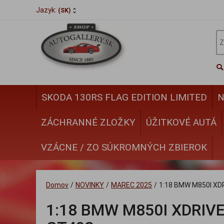
Jazyk:
(SK)
SKODA 130RS FLAG EDITION LIMITED
N
ZÁCHRANNÉ ZLOŽKY
ÚŽITKOVÉ AUTÁ
VZÁCNE / ZO SÚKROMNÝCH ZBIEROK
Domov
/
NOVINKY
/
MAREC 2025
/
1:18 BMW M850I XD
1:18 BMW M850I XDRIVE