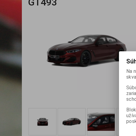
GT493
Súh
Na n
skva
Súbo
zari
scho
Blok
užív
posk