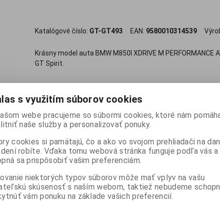
Katalógové číslo:
GT-GT493
EAN:
9580010314539
Výro
Krásny model auta BMW M850I XDRIVE M PERFORMANCE AVE
GT Spirit.
124,95 EUR
las s využitím súborov cookies
ašom webe pracujeme so súbormi cookies, ktoré nám pomáha

ks
Pridať do košíka
litniť naše služby a personalizovať ponuky.

ry cookies si pamätajú, čo a ako vo svojom prehliadači na d
Porovnať
Pridať k oblúbe
adení robíte. Vďaka tomu webová stránka funguje podľa vás a 
pná sa prispôsobiť vašim preferenciám.
ovanie niektorých typov súborov môže mať vplyv na vašu
Skladom:
3 ks
ISBN:
GT493
ateľskú skúsenosť s naším webom, taktiež nebudeme schopn
ytnúť vám ponuku na základe vašich preferencií.