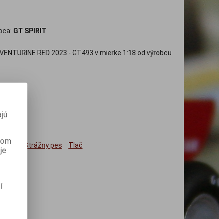
bca:
GT SPIRIT
NTURINE RED 2023 - GT493 v mierke 1:18 od výrobcu
jú
anom
ným
Strážny pes
Tlač
je
í