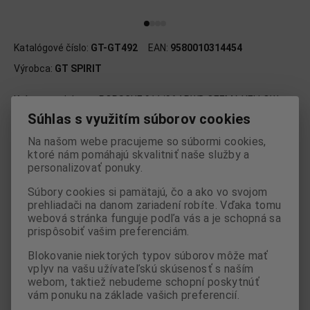
Katalógové číslo:
GT-GT492
EAN:
9580010314454
Výrobca:
GT SPIRIT
Krásny model auta PORSCHE 911/964 RWB QEEMA YELLOW
2024 - GT492 v mierke 1:18 od výrobcu GT Spirit.
Súhlas s využitím súborov cookies
Na našom webe pracujeme so súbormi cookies,
124,95 EUR
ktoré nám pomáhajú skvalitniť naše služby a
personalizovať ponuky.

Súbory cookies si pamätajú, čo a ako vo svojom
ks
Pridať do košíka
prehliadači na danom zariadení robíte. Vďaka tomu

webová stránka funguje podľa vás a je schopná sa
prispôsobiť vašim preferenciám.
Porovnať
Pridať k oblúbeným
Strážny pes
Blokovanie niektorých typov súborov môže mať
Tlač
vplyv na vašu užívateľskú skúsenosť s naším
webom, taktiež nebudeme schopní poskytnúť
vám ponuku na základe vašich preferencií.