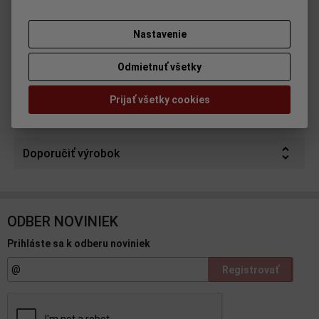
Skladom:
4 ks
ISBN:
GT492
Nastavenie
Odmietnuť všetky
Parametre
Prijať všetky cookies
Otázka na výrobok
Doporučiť výrobok
ODBER NOVINIEK
Prihláste sa k odberu noviniek
Registrovať