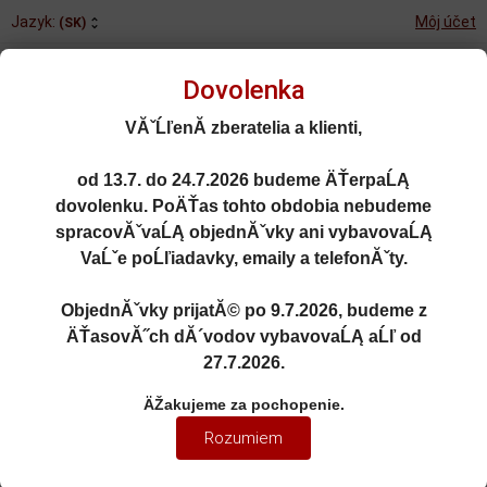
Jazyk:
Môj účet
(SK)
Dovolenka
VĂˇĹľenĂ­ zberatelia a klienti,
od
13.7. do 24.7.2026
budeme ÄŤerpaĹĄ
Rozšírené vyhľadávanie
dovolenku. PoÄŤas tohto obdobia nebudeme
Porovnané (0)
Obľúbené (0)
spracovĂˇvaĹĄ objednĂˇvky ani vybavovaĹĄ
VaĹˇe poĹľiadavky, emaily a telefonĂˇty.
0
kusov
Menu
0 EUR
ObjednĂˇvky prijatĂ© po
9.7.2026
, budeme z
ÄŤasovĂ˝ch dĂ´vodov vybavovaĹĄ aĹľ od
27.7.2026
.
1:18
ÄŽakujeme za pochopenie.
1:18 PORSCHE 911/964 RWB
Rozumiem
QEEMA YELLOW 2024 - GT
Spirit - GT492