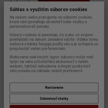

ks
Pridať do košíka

Súhlas s využitím súborov cookies
Porovnať
Pridať k oblúbeným
Strážny pes
Na našom webe pracujeme so súbormi cookies,
ktoré nám pomáhajú skvalitniť naše služby a
personalizovať ponuky.
Tlač
Súbory cookies si pamätajú, čo a ako vo svojom
prehliadači na danom zariadení robíte. Vďaka tomu
webová stránka funguje podľa vás a je schopná sa
Skladom:
1 ks
ISBN:
436139981
prispôsobiť vašim preferenciám.
Blokovanie niektorých typov súborov môže mať
vplyv na vašu užívateľskú skúsenosť s naším
webom, taktiež nebudeme schopní poskytnúť
Parametre
vám ponuku na základe vašich preferencií.
Otázka na výrobok
Nastavenie
Doporučiť výrobok
Odmietnuť všetky