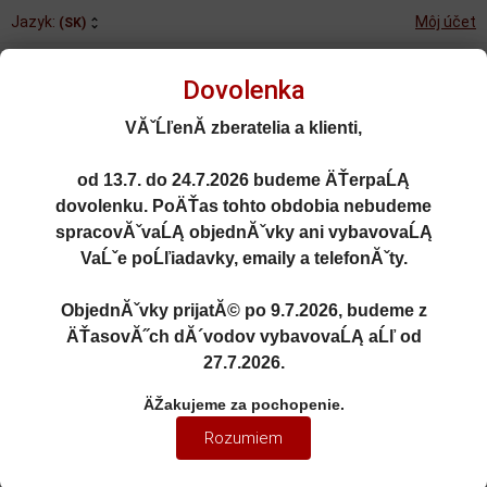
Jazyk:
Môj účet
(SK)
Dovolenka
VĂˇĹľenĂ­ zberatelia a klienti,
od
13.7. do 24.7.2026
budeme ÄŤerpaĹĄ
Rozšírené vyhľadávanie
dovolenku. PoÄŤas tohto obdobia nebudeme
Porovnané (0)
Obľúbené (0)
spracovĂˇvaĹĄ objednĂˇvky ani vybavovaĹĄ
VaĹˇe poĹľiadavky, emaily a telefonĂˇty.
0
kusov
Menu
0 EUR
ObjednĂˇvky prijatĂ© po
9.7.2026
, budeme z
ÄŤasovĂ˝ch dĂ´vodov vybavovaĹĄ aĹľ od
27.7.2026
.
OSOBNÉ AUTÁ
ÄŽakujeme za pochopenie.
1:43 BENTLEY CONTINENTAL
Rozumiem
GT 2011 ORANGE METALLIC -
MINICHAMPS 436139981