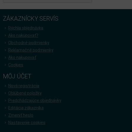
ZÁKAZNÍCKY SERVÍS
Rýchla objednávka
Ako nakupovať?
Obchodné podmienky
Reklamačné podmienky
Ako nakupovať
Cookies
MÔJ ÚČET
Nová registrácia
Oblúbené položky
Predchádzajúce objednávky
Editácia zákazníka
Zmeniť heslo
Nastavenie cookies