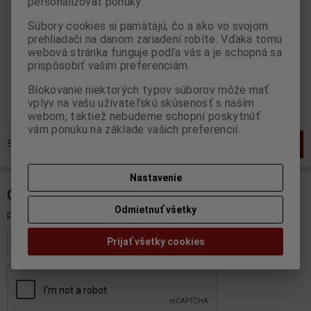
personalizovať ponuky.
MINICHAMPS - 400030393
Súbory cookies si pamätajú, čo a ako vo svojom
Výrobca:
MINICHAMPS
prehliadači na danom zariadení robíte. Vďaka tomu
Katalógové číslo:
MC-
400030393
webová stránka funguje podľa vás a je schopná sa
Skladom:
2 ks
prispôsobiť vašim preferenciám.
99,95 EUR
Blokovanie niektorých typov súborov môže mať
vplyv na vašu užívateľskú skúsenosť s naším
Pridať do košíka
webom, taktiež nebudeme schopní poskytnúť
vám ponuku na základe vašich preferencií.
Strana
1
z
1
Celkom
1
záznamov
1
Nastavenie
ODBER NOVINIEK
Odmietnuť všetky
Prihláste sa k odberu noviniek
Prijať všetky cookies
Registrovať