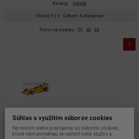
Katalóg
Cenník
Strana
1
z
1
Celkom
1
záznamov
Počet na stránku
20
40
60
1
Súhlas s využitím súborov cookies
1:43 DALLARA OPEL F302
Na našom webe pracujeme so súbormi cookies,
R.KUBICA WINNER NORISRING
ktoré nám pomáhajú skvalitniť naše služby a
F3 EURO SERIES 2003 -