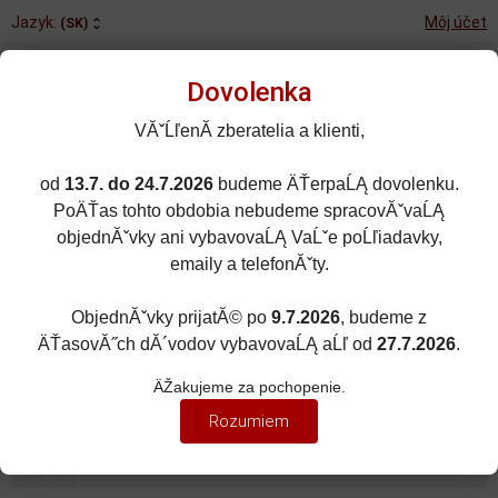
Jazyk:
Môj účet
(SK)
Dovolenka
VĂˇĹľenĂ­ zberatelia a klienti,
od
13.7. do 24.7.2026
budeme ÄŤerpaĹĄ dovolenku.
Rozšírené vyhľadávanie
PoÄŤas tohto obdobia nebudeme spracovĂˇvaĹĄ
Porovnané (0)
Obľúbené (0)
objednĂˇvky ani vybavovaĹĄ VaĹˇe poĹľiadavky,
emaily a telefonĂˇty.
0
kusov
Menu
0 EUR
ObjednĂˇvky prijatĂ© po
9.7.2026
, budeme z
ÄŤasovĂ˝ch dĂ´vodov vybavovaĹĄ aĹľ od
27.7.2026
.
ZNAČKY ÁUT
Zobraziť filter
ÄŽakujeme za pochopenie.
DALLARA
Rozumiem
Zoradiť podľa:
(Dátumu pridania)