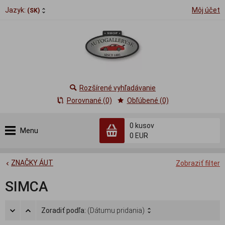
Jazyk:
Môj účet
(SK)
Rozšírené vyhľadávanie
Porovnané (0)
Obľúbené (0)
0
kusov
Menu
0 EUR
ZNAČKY ÁUT
Zobraziť filter
SIMCA
Zoradiť podľa:
(Dátumu pridania)