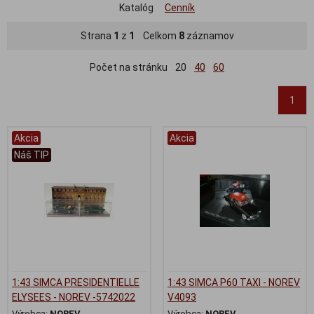
Katalóg
Cenník
Strana
1
z
1
Celkom
8
záznamov
Počet na stránku
20
40
60
1
Akcia
Akcia
Náš TIP
1:43 SIMCA PRESIDENTIELLE
1:43 SIMCA P60 TAXI - NOREV
ELYSEES - NOREV -5742022
V4093
Výrobca:
NOREV
Výrobca:
NOREV