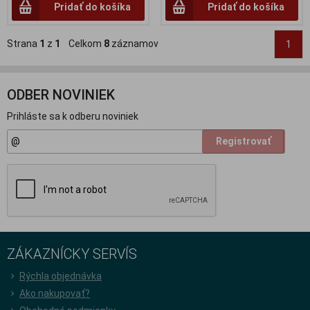
Pridať do košíka
Pridať do košíka
Strana
1
z
1
Celkom
8
záznamov
1
ODBER NOVINIEK
Prihláste sa k odberu noviniek
Registrovať
ZÁKAZNÍCKY SERVÍS
Rýchla objednávka
Ako nakupovať?