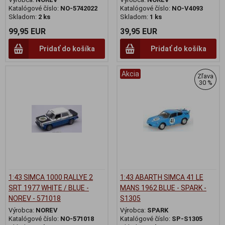
Katalógové číslo:
NO-5742022
Katalógové číslo:
NO-V4093
Skladom:
2 ks
Skladom:
1 ks
99,95 EUR
39,95 EUR
Pridať do košíka
Pridať do košíka
Akcia
Zľava
30 %
1:43 SIMCA 1000 RALLYE 2
1:43 ABARTH SIMCA 41 LE
SRT 1977 WHITE / BLUE -
MANS 1962 BLUE - SPARK -
NOREV - 571018
S1305
Výrobca:
NOREV
Výrobca:
SPARK
Katalógové číslo:
NO-571018
Katalógové číslo:
SP-S1305