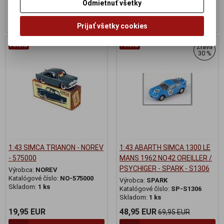
19,95 EUR
17,95 EUR
19,95 EUR
Odmietnuť všetky
Pridať do košíka
Pridať do košíka
Prijať všetky cookies
Akcia
Akcia
Zľava
30 %
1:43 SIMCA TRIANON - NOREV
1:43 ABARTH SIMCA 1300 LE
- 575000
MANS 1962 NO42 OREILLER /
PSYCHIGER - SPARK - S1306
Výrobca:
NOREV
Katalógové číslo:
NO-575000
Výrobca:
SPARK
Skladom:
1 ks
Katalógové číslo:
SP-S1306
Skladom:
1 ks
19,95 EUR
48,95 EUR
69,95 EUR