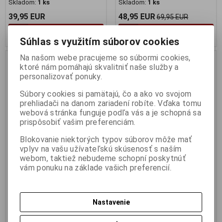
Skladom:
1 ks
Skladom:
1 ks
39,95 EUR
48,95 EUR
69,95 EUR
Pridať do košíka
Pridať do košíka
Súhlas s využitím súborov cookies
Na našom webe pracujeme so súbormi cookies,
Akcia
Akcia
Zľava
ktoré nám pomáhajú skvalitniť naše služby a
10 %
Výpredaj
personalizovať ponuky.
Súbory cookies si pamätajú, čo a ako vo svojom
prehliadači na danom zariadení robíte. Vďaka tomu
webová stránka funguje podľa vás a je schopná sa
prispôsobiť vašim preferenciám.
Blokovanie niektorých typov súborov môže mať
vplyv na vašu užívateľskú skúsenosť s naším
webom, taktiež nebudeme schopní poskytnúť
1:43 SIMCA ARONDE 1951 -
1:43 SIMCA ARONDE 1954 -
vám ponuku na základe vašich preferencií.
PLASTIC RETRO MODEL -
PLASTIC RETRO MODEL -
NOREV - 570957
NOREV - 570960
Výrobca:
NOREV
Výrobca:
NOREV
Katalógové číslo:
NO-570957
Katalógové číslo:
NO-570960
Nastavenie
Skladom:
4 ks
Skladom:
2 ks