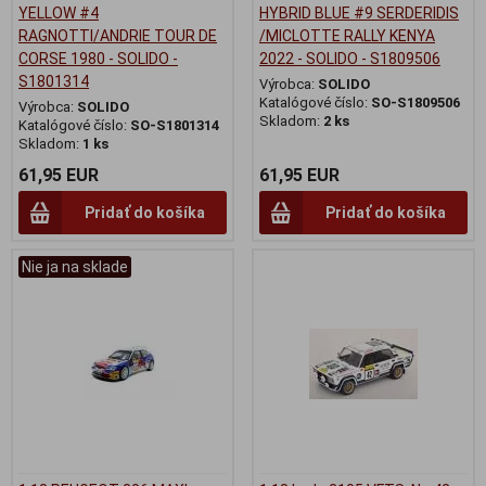
YELLOW #4
HYBRID BLUE #9 SERDERIDIS
RAGNOTTI/ANDRIE TOUR DE
/MICLOTTE RALLY KENYA
CORSE 1980 - SOLIDO -
2022 - SOLIDO - S1809506
S1801314
Výrobca:
SOLIDO
Katalógové číslo:
SO-S1809506
Výrobca:
SOLIDO
Skladom:
2 ks
Katalógové číslo:
SO-S1801314
Skladom:
1 ks
61,95 EUR
61,95 EUR
Pridať do košíka
Pridať do košíka
Nie ja na sklade