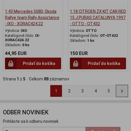
1:43 Mercedes 508D, Skoda
1:18 CITROEN ZX KIT CAR RED
Rallye team Rally Assistance
15 J PURAS CATALUNYA 1997
- IXO - XORAC424.22
- OTTO - OT432
Výrobca:
IXO
Výrobca:
OTTO
Katalógové číslo:
IX-
Katalógové číslo:
OT-OT432
XORAC424.22
Skladom:
1 ks
Skladom:
0 ks
44,95 EUR
150 EUR
Pridať do košíka
Pridať do košíka
Strana
1
z
5
Celkom
88
záznamov
1
2
3
4
5
ODBER NOVINIEK
Prihláste sa k odberu noviniek