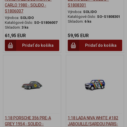
CARLO 1980 - SOLIDO -
S1808301
S1806007
Výrobca:
SOLIDO
Katalógové číslo:
SO-S1808301
Výrobca:
SOLIDO
Skladom:
6 ks
Katalógové číslo:
SO-S1806007
Skladom:
3 ks
61,95 EUR
59,95 EUR
Pridať do košíka
Pridať do košíka
1:18 PORSCHE 356 PRE-A
1:18 LADA NIVA WHITE #182
GREY 1954 - SOLIDO -
JABOUILLE/SARDOU PARIS-