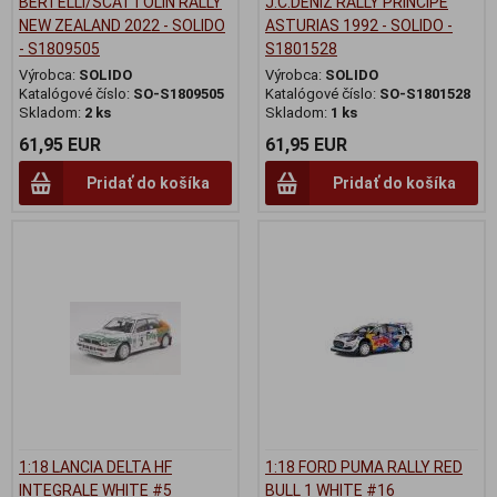
BERTELLI/SCATTOLIN RALLY
J.C.DENIZ RALLY PRINCIPE
NEW ZEALAND 2022 - SOLIDO
ASTURIAS 1992 - SOLIDO -
- S1809505
S1801528
Výrobca:
SOLIDO
Výrobca:
SOLIDO
Katalógové číslo:
SO-S1809505
Katalógové číslo:
SO-S1801528
Skladom:
2 ks
Skladom:
1 ks
61,95 EUR
61,95 EUR
Pridať do košíka
Pridať do košíka
1:18 LANCIA DELTA HF
1:18 FORD PUMA RALLY RED
INTEGRALE WHITE #5
BULL 1 WHITE #16