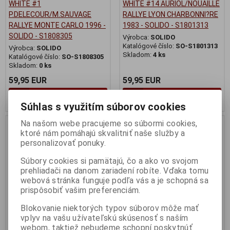
WHITE #1
WHITE #14 AURIOL/NOUAILLE
P.DELECOUR/M.SAUVAGE
RALLYE LYON CHARBONNI?RE
RALLYE MONTE CARLO 1996 -
1983 - SOLIDO - S1801313
SOLIDO - S1808305
Výrobca:
SOLIDO
Katalógové číslo:
SO-S1801313
Výrobca:
SOLIDO
Skladom:
4 ks
Katalógové číslo:
SO-S1808305
Skladom:
0 ks
59,95 EUR
59,95 EUR
Pridať do košíka
Pridať do košíka
Súhlas s využitím súborov cookies
Na našom webe pracujeme so súbormi cookies,
Nie ja na sklade
ktoré nám pomáhajú skvalitniť naše služby a
personalizovať ponuky.
Súbory cookies si pamätajú, čo a ako vo svojom
prehliadači na danom zariadení robíte. Vďaka tomu
webová stránka funguje podľa vás a je schopná sa
prispôsobiť vašim preferenciám.
Blokovanie niektorých typov súborov môže mať
vplyv na vašu užívateľskú skúsenosť s naším
webom, taktiež nebudeme schopní poskytnúť
1:18 SUBARU IMPREZA 22B
1:18 ALPINE A110 1600S BLUE