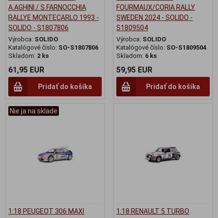
A.AGHINI / S.FARNOCCHIA
FOURMAUX/CORIA RALLY
RALLYE MONTECARLO 1993 -
SWEDEN 2024 - SOLIDO -
SOLIDO - S1807806
S1809504
Výrobca:
SOLIDO
Výrobca:
SOLIDO
Katalógové číslo:
SO-S1807806
Katalógové číslo:
SO-S1809504
Skladom:
2 ks
Skladom:
6 ks
61,95 EUR
59,95 EUR
Pridať do košíka
Pridať do košíka
Nie ja na sklade
1:18 PEUGEOT 306 MAXI
1:18 RENAULT 5 TURBO