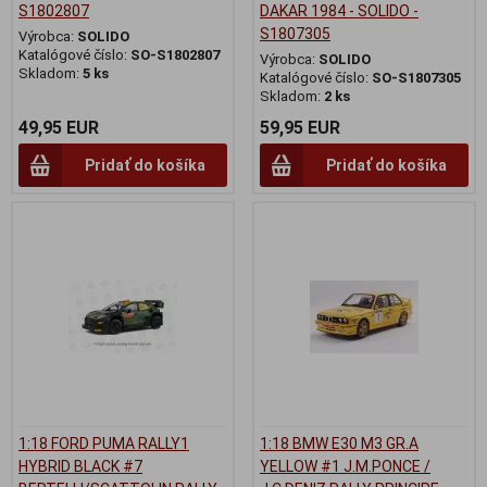
S1802807
DAKAR 1984 - SOLIDO -
S1807305
Výrobca:
SOLIDO
Katalógové číslo:
SO-S1802807
Výrobca:
SOLIDO
Skladom:
5 ks
Katalógové číslo:
SO-S1807305
Skladom:
2 ks
49,95 EUR
59,95 EUR
Pridať do košíka
Pridať do košíka
1:18 FORD PUMA RALLY1
1:18 BMW E30 M3 GR.A
HYBRID BLACK #7
YELLOW #1 J.M.PONCE /