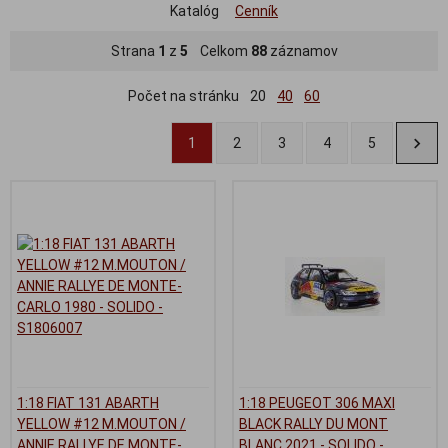
Katalóg
Cenník
Strana
1
z
5
Celkom
88
záznamov
Počet na stránku
20
40
60
1
2
3
4
5
1:18 FIAT 131 ABARTH
1:18 PEUGEOT 306 MAXI
YELLOW #12 M.MOUTON /
BLACK RALLY DU MONT
ANNIE RALLYE DE MONTE-
BLANC 2021 - SOLIDO -