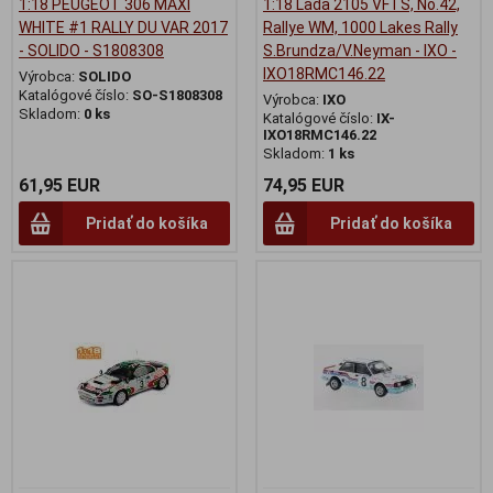
1:18 PEUGEOT 306 MAXI
1:18 Lada 2105 VFTS, No.42,
WHITE #1 RALLY DU VAR 2017
Rallye WM, 1000 Lakes Rally
- SOLIDO - S1808308
S.Brundza/V.Neyman - IXO -
IXO18RMC146.22
Výrobca:
SOLIDO
Katalógové číslo:
SO-S1808308
Výrobca:
IXO
Skladom:
0 ks
Katalógové číslo:
IX-
IXO18RMC146.22
Skladom:
1 ks
61,95 EUR
74,95 EUR
Pridať do košíka
Pridať do košíka