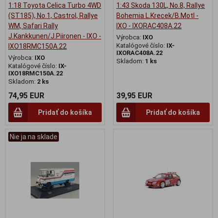
1:18 Toyota Celica Turbo 4WD
1:43 Skoda 130L, No.8, Rallye
(ST185), No.1, Castrol, Rallye
Bohemia L.Krecek/B.Motl -
WM, Safari Rally
IXO - IXORAC408A.22
J.Kankkunen/J.Piironen - IXO -
Výrobca:
IXO
Katalógové číslo:
IX-
IXO18RMC150A.22
IXORAC408A.22
Výrobca:
IXO
Skladom:
1 ks
Katalógové číslo:
IX-
IXO18RMC150A.22
Skladom:
2 ks
74,95 EUR
39,95 EUR
Pridať do košíka
Pridať do košíka
Nie ja na sklade