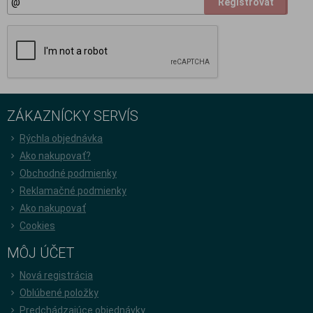
Registrovať
ZÁKAZNÍCKY SERVÍS
Rýchla objednávka
Ako nakupovať?
Obchodné podmienky
Reklamačné podmienky
Ako nakupovať
Cookies
MÔJ ÚČET
Nová registrácia
Oblúbené položky
Predchádzajúce objednávky