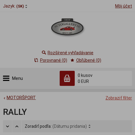
Jazyk:
Môj účet
(SK)
Rozšírené vyhľadávanie
Porovnané (0)
Obľúbené (0)
0
kusov
Menu
0 EUR
MOTORŠPORT
Zobraziť filter
RALLY
Zoradiť podľa:
(Dátumu pridania)