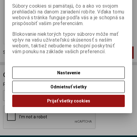
Súbory cookies si pamätajú, čo a ako vo svojom
Výrobca:
NOREV
prehliadači na danom zariadení robíte. Vďaka tomu
Katalógové číslo:
NO-880001
Skladom:
1 ks
webová stránka funguje podľa vás a je schopná sa
prispôsobiť vašim preferenciám.
69,95 EUR
Blokovanie niektorých typov súborov môže mať
Pridať do košíka
vplyv na vašu užívateľskú skúsenosť s naším
webom, taktiež nebudeme schopní poskytnúť
vám ponuku na základe vašich preferencií.
Strana
1
z
1
Celkom
1
záznamov
1
Nastavenie
ODBER NOVINIEK
Prihláste sa k odberu noviniek
Odmietnuť všetky
Registrovať
Prijať všetky cookies