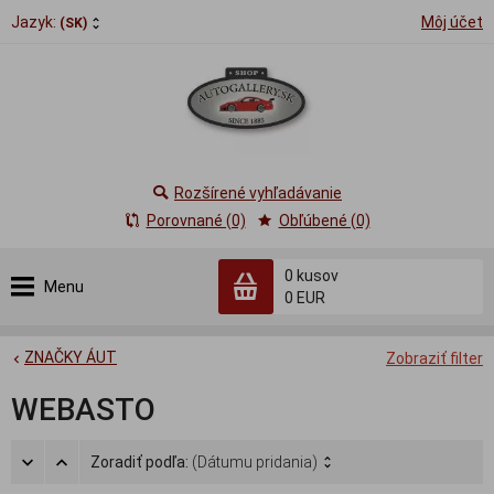
Jazyk:
Môj účet
(SK)
Rozšírené vyhľadávanie
Porovnané (0)
Obľúbené (0)
0
kusov
Menu
0 EUR
ZNAČKY ÁUT
Zobraziť filter
WEBASTO
Zoradiť podľa:
(Dátumu pridania)