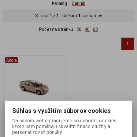
Katalóg
Cenník
Strana
1
z
1
Celkom
1
záznamov
Počet na stránku
20
40
60
1
Akcia
Súhlas s využitím súborov cookies
Na našom webe pracujeme so súbormi cookies,
1:43 WEBASTO WELCOME
ktoré nám pomáhajú skvalitniť naše služby a
CONCEPT CAR - NOREV -
personalizovať ponuky.
880001