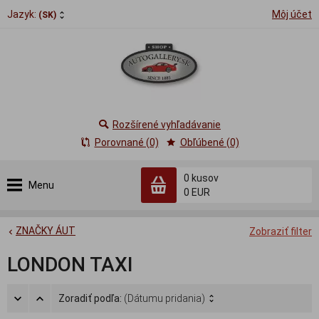
Jazyk:
Môj účet
(SK)
Rozšírené vyhľadávanie
Porovnané (0)
Obľúbené (0)
0
kusov
Menu
0 EUR
ZNAČKY ÁUT
Zobraziť filter
LONDON TAXI
Zoradiť podľa:
(Dátumu pridania)