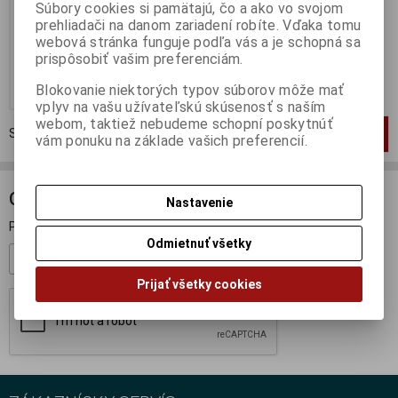
Súbory cookies si pamätajú, čo a ako vo svojom
Katalógové číslo:
SP-S0279
prehliadači na danom zariadení robíte. Vďaka tomu
Skladom:
0 ks
webová stránka funguje podľa vás a je schopná sa
55,95 EUR
69,95 EUR
prispôsobiť vašim preferenciám.
Pridať do košíka
Blokovanie niektorých typov súborov môže mať
vplyv na vašu užívateľskú skúsenosť s naším
webom, taktiež nebudeme schopní poskytnúť
Strana
1
z
1
Celkom
1
záznamov
1
vám ponuku na základe vašich preferencií.
ODBER NOVINIEK
Nastavenie
Prihláste sa k odberu noviniek
Odmietnuť všetky
Registrovať
Prijať všetky cookies