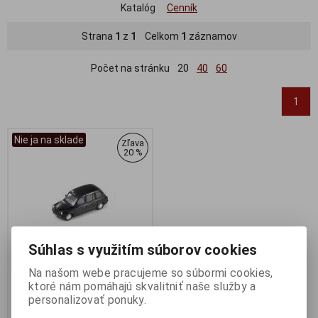
Katalóg
Cenník
Strana
1
z
1
Celkom
1
záznamov
Počet na stránku
20
40
60
1
Nie ja na sklade
Zľava
20 %
Súhlas s využitím súborov cookies
Na našom webe pracujeme so súbormi cookies,
ktoré nám pomáhajú skvalitniť naše služby a
1:43 LONDON TAXI TX2 2002
personalizovať ponuky.
BLACK - SPARK - S0279
Výrobca:
SPARK