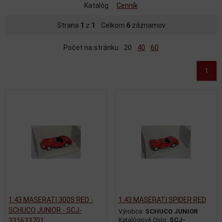
Katalóg
Cenník
Strana
1
z
1
Celkom
6
záznamov
Počet na stránku
20
40
60
1
1:43 MASERATI 300S RED -
1:43 MASERATI SPIDER RED
SCHUCO JUNIOR - SCJ-
Výrobca:
SCHUCO JUNIOR
Katalógové číslo:
SCJ-
331633701