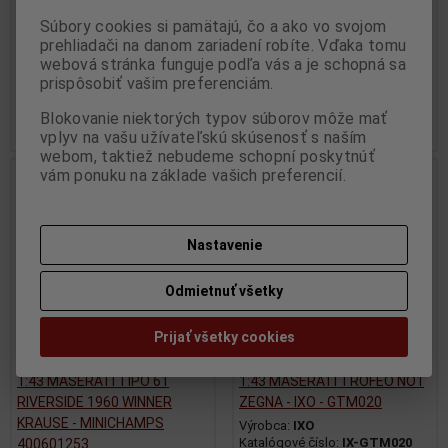
- GTM067
IXO - MOC053
Súbory cookies si pamätajú, čo a ako vo svojom
Výrobca:
IXO
Výrobca:
IXO
prehliadači na danom zariadení robíte. Vďaka tomu
Katalógové číslo:
IX-GTM067
Katalógové číslo:
IX-MOC053
Skladom:
2 ks
Skladom:
1 ks
webová stránka funguje podľa vás a je schopná sa
prispôsobiť vašim preferenciám.
27,95 EUR
39,95 EUR
39,95 EUR
Blokovanie niektorých typov súborov môže mať
Pridať do košíka
Pridať do košíka
vplyv na vašu užívateľskú skúsenosť s naším
webom, taktiež nebudeme schopní poskytnúť
vám ponuku na základe vašich preferencií.
Akcia
Pripravuje sa
Nastavenie
Odmietnuť všetky
Prijať všetky cookies
1:43 MASERATI TIPO 61
1:43 MASERATI TROFEO NO1
RIVERSIDE 1960 WINNER
ZEGNA - IXO - GTM020
KRAUSE - MINICHAMPS
Výrobca:
IXO
Katalógové číslo:
IX-GTM020
400601253