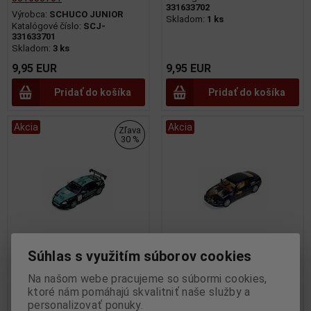
331633702
Výrobca:
SCHUCO JUNIOR
Skladom:
1 ks
Katalógové číslo:
SCJ-
331633701
Skladom:
3 ks
9,95 EUR
9,95 EUR
Pridať do košíka
Pridať do košíka
Akcia
Akcia
Zľava
30 %
Súhlas s využitím súborov cookies
1:43 MASERATI GRANSPORT
1:43 MASERATI COUPE
Na našom webe pracujeme so súbormi cookies,
TROFEO NO1 CIRCUIT
CAMBIOCORSA BLUE FALL
ktoré nám pomáhajú skvalitniť naše služby a
RENNTAXI SEASON 2007 - IXO
BERLIN WALL ANNIVERSARY -
personalizovať ponuky.