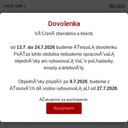
Jazyk:
Môj účet
(SK)
Dovolenka
VĂˇĹľenĂ­ zberatelia a klienti,
od
13.7. do 24.7.2026
budeme ÄŤerpaĹĄ dovolenku.
Rozšírené vyhľadávanie
PoÄŤas tohto obdobia nebudeme spracovĂˇvaĹĄ
Porovnané (0)
Obľúbené (0)
objednĂˇvky ani vybavovaĹĄ VaĹˇe poĹľiadavky,
emaily a telefonĂˇty.
0
kusov
Menu
0 EUR
ObjednĂˇvky prijatĂ© po
9.7.2026
, budeme z
ÄŤasovĂ˝ch dĂ´vodov vybavovaĹĄ aĹľ od
27.7.2026
.
ZNAČKY ÁUT
Zobraziť filter
ÄŽakujeme za pochopenie.
MASERATI
Rozumiem
Zoradiť podľa:
(Dátumu pridania)