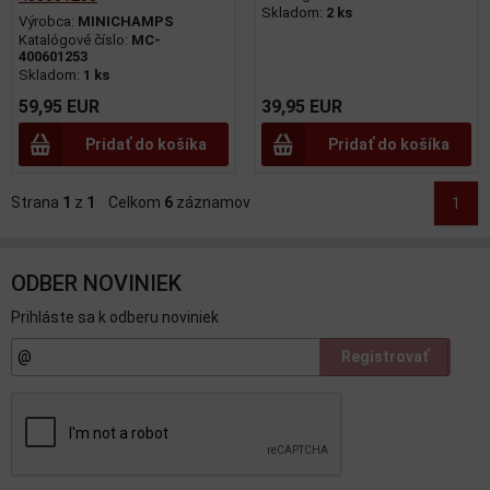
Skladom:
2 ks
Výrobca:
MINICHAMPS
Katalógové číslo:
MC-
400601253
Skladom:
1 ks
59,95 EUR
39,95 EUR
Pridať do košíka
Pridať do košíka
Strana
1
z
1
Celkom
6
záznamov
1
ODBER NOVINIEK
Prihláste sa k odberu noviniek
Registrovať