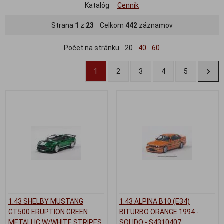
Katalóg
Cenník
Strana
1
z
23
Celkom
442
záznamov
Počet na stránku
20
40
60
1
2
3
4
5
1:43 SHELBY MUSTANG
1:43 ALPINA B10 (E34)
GT500 ERUPTION GREEN
BITURBO ORANGE 1994 -
METALLIC W/WHITE STRIPES
SOLIDO - S4310407