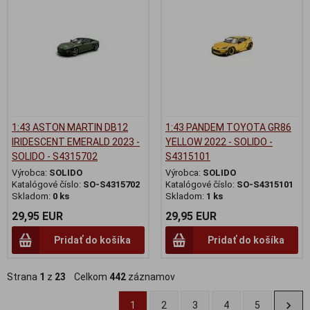
1:43 ASTON MARTIN DB12
1:43 PANDEM TOYOTA GR86
IRIDESCENT EMERALD 2023 -
YELLOW 2022 - SOLIDO -
SOLIDO - S4315702
S4315101
Výrobca:
SOLIDO
Výrobca:
SOLIDO
Katalógové číslo:
SO-S4315702
Katalógové číslo:
SO-S4315101
Skladom:
0 ks
Skladom:
1 ks
29,95 EUR
29,95 EUR
Pridať do košíka
Pridať do košíka
Strana
1
z
23
Celkom
442
záznamov
1
2
3
4
5