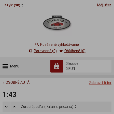
Jazyk:
Môj účet
(SK)
Rozšírené vyhľadávanie
Porovnané (0)
Obľúbené (0)
0
kusov
Menu
0 EUR
OSOBNÉ AUTÁ
Zobraziť filter
1:43
Zoradiť podľa:
(Dátumu pridania)