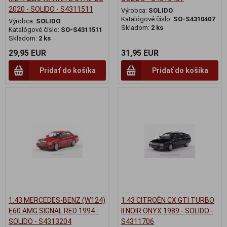
2020 - SOLIDO - S4311511
Výrobca:
SOLIDO
Katalógové číslo:
SO-S4310407
Výrobca:
SOLIDO
Skladom:
2 ks
Katalógové číslo:
SO-S4311511
Skladom:
2 ks
29,95 EUR
31,95 EUR
Pridať do košíka
Pridať do košíka
1:43 MERCEDES-BENZ (W124)
1:43 CITROËN CX GTI TURBO
E60 AMG SIGNAL RED 1994 -
II NOIR ONYX 1989 - SOLIDO -
SOLIDO - S4313204
S4311706