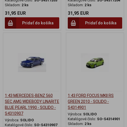
Katalógové číslo:
SO-S4317203
Katalógové číslo:
SO-S4317204
Skladom:
2 ks
Skladom:
2 ks
31,95 EUR
31,95 EUR
Pridať do košíka
Pridať do košíka
1:43 MERCEDES-BENZ 560
1:43 FORD FOCUS MKII RS
SEC AMG WIDEBODY LINARITE
GREEN 2010 - SOLIDO -
BLUE PEARL 1990 - SOLIDO -
S4314901
S4310907
Výrobca:
SOLIDO
Katalógové číslo:
SO-S4314901
Výrobca:
SOLIDO
Skladom:
2 ks
Katalógové číslo:
SO-S4310907