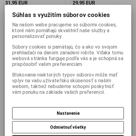
31,95 EUR
29,95 EUR
Pridať do košíka
Pridať do košíka
Súhlas s využitím súborov cookies
Na našom webe pracujeme so súbormi cookies,
ktoré nám pomáhajú skvalitniť naše služby a
personalizovať ponuky.
Súbory cookies si pamätajú, čo a ako vo svojom
prehliadači na danom zariadení robíte. Vďaka tomu
webová stránka funguje podľa vás a je schopná sa
prispôsobiť vašim preferenciám.
Blokovanie niektorých typov súborov môže mať
vplyv na vašu užívateľskú skúsenosť s naším
webom, taktiež nebudeme schopní poskytnúť
1:43 PORSCHE 911 (992) GT3
1:43 PANDEM TOYOTA GR86
vám ponuku na základe vašich preferencií.
TOURING MINT GREEN 2023 -
RED 2022 - SOLIDO -
SOLIDO - S4316503
S4315103
Výrobca:
SOLIDO
Výrobca:
SOLIDO
Nastavenie
Katalógové číslo:
SO-S4316503
Katalógové číslo:
SO-S4315103
Skladom:
2 ks
Skladom:
2 ks
Odmietnuť všetky
29,95 EUR
29,95 EUR