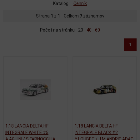
Katalóg
Cenník
Strana
1
z
1
Celkom
7
záznamov
Počet na stránku
20
40
60
1
1:18 LANCIA DELTA HF
1:18 LANCIA DELTA HF
INTEGRALE WHITE #5
INTEGRALE BLACK #2
A.AGHINI / S.FARNOCCHIA
Y.LOUBET / J.M.ANDRIE ADAC