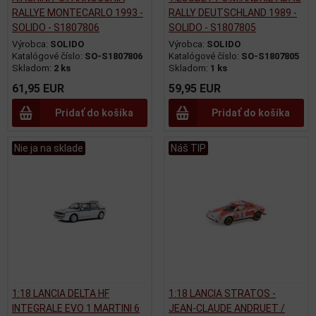
RALLYE MONTECARLO 1993 -
RALLY DEUTSCHLAND 1989 -
SOLIDO - S1807806
SOLIDO - S1807805
Výrobca:
SOLIDO
Výrobca:
SOLIDO
Katalógové číslo:
SO-S1807806
Katalógové číslo:
SO-S1807805
Skladom:
2 ks
Skladom:
1 ks
61,95 EUR
59,95 EUR
Pridať do košíka
Pridať do košíka
Nie ja na sklade
Náš TIP
1:18 LANCIA DELTA HF
1:18 LANCIA STRATOS -
INTEGRALE EVO 1 MARTINI 6
JEAN-CLAUDE ANDRUET /