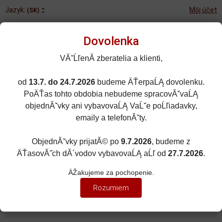
Jazyk:
Môj účet
(SK)
Dovolenka
VĂˇĹľenĂ­ zberatelia a klienti,
od
13.7. do 24.7.2026
budeme ÄŤerpaĹĄ dovolenku.
Rozšírené vyhľadávanie
PoÄŤas tohto obdobia nebudeme spracovĂˇvaĹĄ
Porovnané (0)
Obľúbené (0)
objednĂˇvky ani vybavovaĹĄ VaĹˇe poĹľiadavky,
emaily a telefonĂˇty.
0
kusov
Menu
0 EUR
ObjednĂˇvky prijatĂ© po
9.7.2026
, budeme z
ÄŤasovĂ˝ch dĂ´vodov vybavovaĹĄ aĹľ od
27.7.2026
.
ZNAČKY ÁUT
Zobraziť filter
ÄŽakujeme za pochopenie.
LANCIA
Rozumiem
Zoradiť podľa:
(Dátumu pridania)