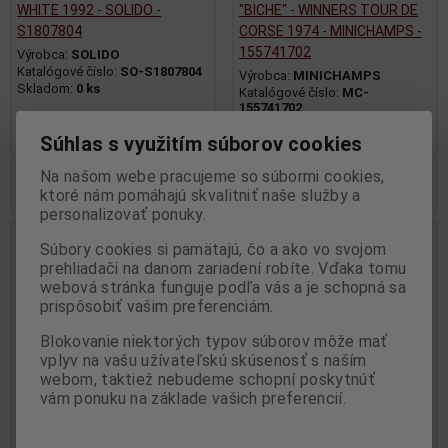
WHITE 1992 - SOLIDO -
"BICHE" - WINNERS TOUR DE
S1807804
CORSE 1974 - MINICHAMPS -
155741702
Výrobca:
SOLIDO
Katalógové číslo:
SO-S1807804
Výrobca:
MINICHAMPS
Skladom:
0 ks
Katalógové číslo:
MC-
155741702
Skladom:
2 ks
Súhlas s využitím súborov cookies
49,95 EUR
129,95 EUR
Na našom webe pracujeme so súbormi cookies,
Pridať do košíka
Pridať do košíka
ktoré nám pomáhajú skvalitniť naše služby a
personalizovať ponuky.
Nie ja na sklade
Nie ja na sklade
Súbory cookies si pamätajú, čo a ako vo svojom
prehliadači na danom zariadení robíte. Vďaka tomu
webová stránka funguje podľa vás a je schopná sa
prispôsobiť vašim preferenciám.
Blokovanie niektorých typov súborov môže mať
vplyv na vašu užívateľskú skúsenosť s naším
webom, taktiež nebudeme schopní poskytnúť
vám ponuku na základe vašich preferencií.
1:18 Lancia Delta HF Integrale
1:18 Lancia delta HF Integrale