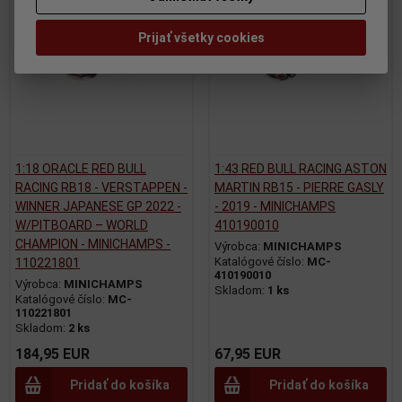
Prijať všetky cookies
1:18 ORACLE RED BULL
1:43 RED BULL RACING ASTON
RACING RB18 - VERSTAPPEN -
MARTIN RB15 - PIERRE GASLY
WINNER JAPANESE GP 2022 -
- 2019 - MINICHAMPS
W/PITBOARD – WORLD
410190010
CHAMPION - MINICHAMPS -
Výrobca:
MINICHAMPS
Katalógové číslo:
MC-
110221801
410190010
Výrobca:
MINICHAMPS
Skladom:
1 ks
Katalógové číslo:
MC-
110221801
Skladom:
2 ks
184,95 EUR
67,95 EUR
Pridať do košíka
Pridať do košíka