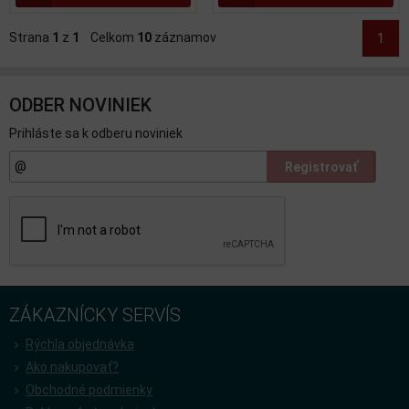
Strana
1
z
1
Celkom
10
záznamov
1
ODBER NOVINIEK
Prihláste sa k odberu noviniek
Registrovať
ZÁKAZNÍCKY SERVÍS
Rýchla objednávka
Ako nakupovať?
Obchodné podmienky