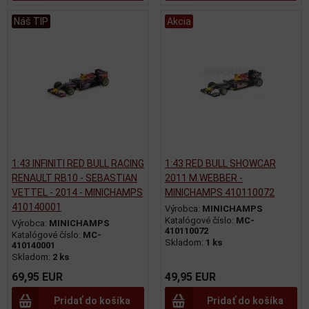
Náš TIP
Akcia
1:43 INFINITI RED BULL RACING
1:43 RED BULL SHOWCAR
RENAULT RB10 - SEBASTIAN
2011 M.WEBBER -
VETTEL - 2014 - MINICHAMPS
MINICHAMPS 410110072
410140001
Výrobca:
MINICHAMPS
Katalógové číslo:
MC-
Výrobca:
MINICHAMPS
410110072
Katalógové číslo:
MC-
Skladom:
1 ks
410140001
Skladom:
2 ks
69,95 EUR
49,95 EUR
Pridať do košíka
Pridať do košíka