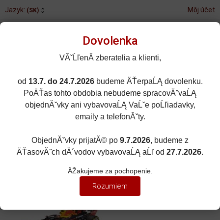
Jazyk:
Môj účet
(SK)
Dovolenka
VĂˇĹľenĂ­ zberatelia a klienti,
od
13.7. do 24.7.2026
budeme ÄŤerpaĹĄ dovolenku.
Rozšírené vyhľadávanie
PoÄŤas tohto obdobia nebudeme spracovĂˇvaĹĄ
Porovnané (0)
Obľúbené (0)
objednĂˇvky ani vybavovaĹĄ VaĹˇe poĹľiadavky,
emaily a telefonĂˇty.
0
kusov
Menu
0 EUR
ObjednĂˇvky prijatĂ© po
9.7.2026
, budeme z
ÄŤasovĂ˝ch dĂ´vodov vybavovaĹĄ aĹľ od
27.7.2026
.
ZNAČKY ÁUT
Zobraziť filter
ÄŽakujeme za pochopenie.
RED BULL
Rozumiem