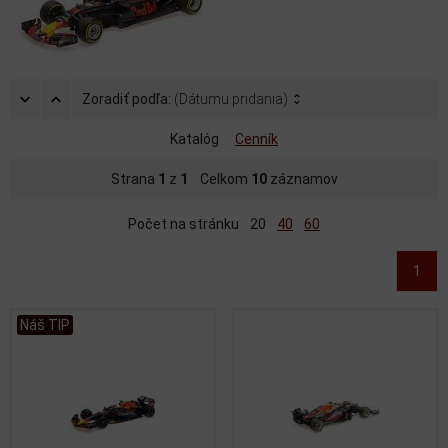
Zoradiť podľa:
(Dátumu pridania)
Katalóg
Cenník
Strana
1
z
1
Celkom
10
záznamov
Počet na stránku
20
40
60
1
Náš TIP