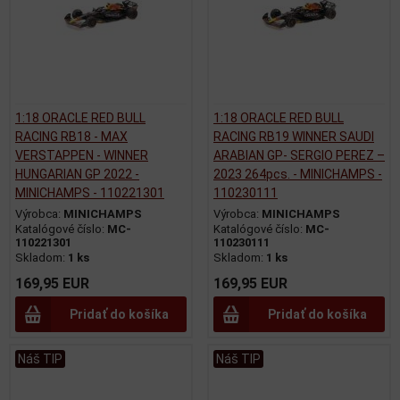
1:18 ORACLE RED BULL
1:18 ORACLE RED BULL
RACING RB18 - MAX
RACING RB19 WINNER SAUDI
VERSTAPPEN - WINNER
ARABIAN GP- SERGIO PEREZ –
HUNGARIAN GP 2022 -
2023 264pcs. - MINICHAMPS -
MINICHAMPS - 110221301
110230111
Výrobca:
MINICHAMPS
Výrobca:
MINICHAMPS
Katalógové číslo:
MC-
Katalógové číslo:
MC-
110221301
110230111
Skladom:
1 ks
Skladom:
1 ks
169,95 EUR
169,95 EUR
Pridať do košíka
Pridať do košíka
Náš TIP
Náš TIP