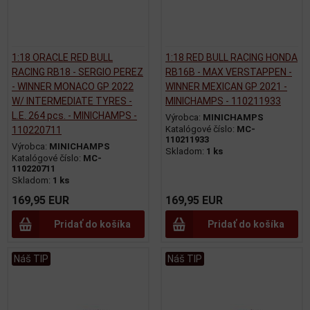
1:18 ORACLE RED BULL
1:18 RED BULL RACING HONDA
RACING RB18 - SERGIO PEREZ
RB16B - MAX VERSTAPPEN -
- WINNER MONACO GP 2022
WINNER MEXICAN GP 2021 -
W/ INTERMEDIATE TYRES -
MINICHAMPS - 110211933
L.E. 264 pcs. - MINICHAMPS -
Výrobca:
MINICHAMPS
Katalógové číslo:
MC-
110220711
110211933
Výrobca:
MINICHAMPS
Skladom:
1 ks
Katalógové číslo:
MC-
110220711
Skladom:
1 ks
169,95 EUR
169,95 EUR
Pridať do košíka
Pridať do košíka
Náš TIP
Náš TIP