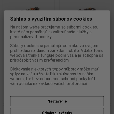
Súhlas s využitím súborov cookies
Na našom webe pracujeme so súbormi cookies,
ktoré nám pomáhajú skvalitniť naše služby a
personalizovať ponuky.
1:18 ORACLE RED BULL
1:18 RED BULL RACING HONDA
Súbory cookies si pamätajú, čo a ako vo svojom
RACING RB18 - MAX
RB16B - MAX VERSTAPPEN -
prehliadači na danom zariadení robíte. Vďaka tomu
VERSTAPPEN - WINNER
WINNER DUTCH GP 2021 -
webová stránka funguje podľa vás a je schopná sa
DUTCH GP 2022 -
MINICHAMPS - 110211433
prispôsobiť vašim preferenciám.
MINICHAMPS - 110221501
Výrobca:
MINICHAMPS
Katalógové číslo:
MC-
Výrobca:
MINICHAMPS
Blokovanie niektorých typov súborov môže mať
110211433
Katalógové číslo:
MC-
vplyv na vašu užívateľskú skúsenosť s naším
Skladom:
1 ks
110221501
webom, taktiež nebudeme schopní poskytnúť
Skladom:
1 ks
vám ponuku na základe vašich preferencií.
169,95 EUR
169,95 EUR
Pridať do košíka
Pridať do košíka
Nastavenie
Náš TIP
Odmietnuť všetky