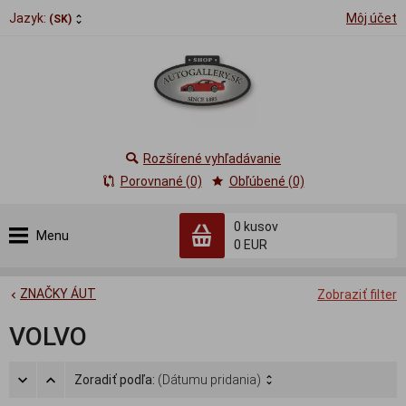
Jazyk:
Môj účet
(SK)
Rozšírené vyhľadávanie
Porovnané (0)
Obľúbené (0)
0
kusov
Menu
0 EUR
ZNAČKY ÁUT
Zobraziť filter
VOLVO
Zoradiť podľa:
(Dátumu pridania)