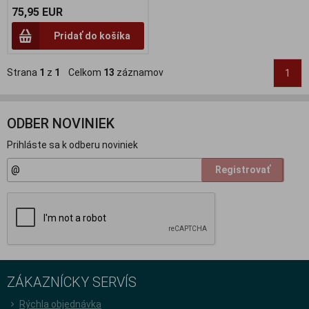
75,95 EUR
Pridať do košíka
Strana
1
z
1
Celkom
13
záznamov
1
ODBER NOVINIEK
Prihláste sa k odberu noviniek
Registrovať
ZÁKAZNÍCKY SERVÍS
Rýchla objednávka