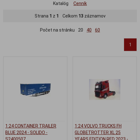
Katalóg
Cenník
Strana
1
z
1
Celkom
13
záznamov
Počet na stránku
20
40
60
1
1:24 CONTAINER TRAILER
1:24 VOLVO TRUCKS FH
BLUE 2024 - SOLIDO -
GLOBETROTTER XL 25
S2400507
YEARS EDITION RED 2023 -