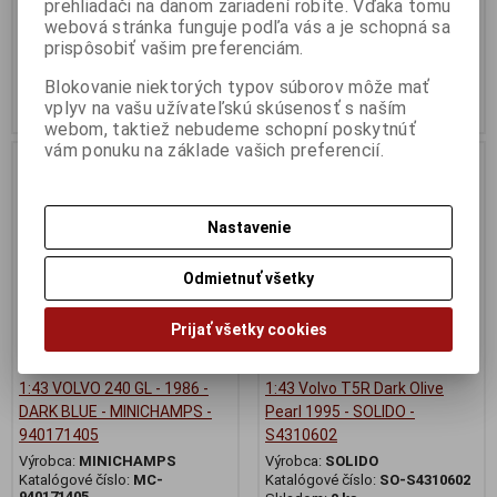
prehliadači na danom zariadení robíte. Vďaka tomu
Katalógové číslo:
SO-S2400501
webová stránka funguje podľa vás a je schopná sa
Skladom:
1 ks
prispôsobiť vašim preferenciám.
69,95 EUR
29,95 EUR
Blokovanie niektorých typov súborov môže mať
Pridať do košíka
Pridať do košíka
vplyv na vašu užívateľskú skúsenosť s naším
webom, taktiež nebudeme schopní poskytnúť
vám ponuku na základe vašich preferencií.
Nie ja na sklade
Nastavenie
Odmietnuť všetky
Prijať všetky cookies
1:43 VOLVO 240 GL - 1986 -
1:43 Volvo T5R Dark Olive
DARK BLUE - MINICHAMPS -
Pearl 1995 - SOLIDO -
940171405
S4310602
Výrobca:
MINICHAMPS
Výrobca:
SOLIDO
Katalógové číslo:
MC-
Katalógové číslo:
SO-S4310602
940171405