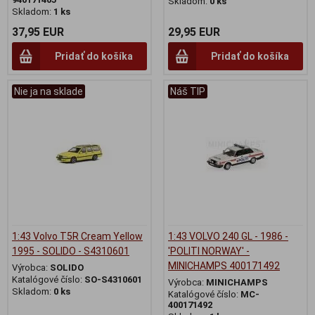
Skladom:
0 ks
Skladom:
1 ks
37,95 EUR
29,95 EUR
Pridať do košíka
Pridať do košíka
Nie ja na sklade
Náš TIP
1:43 Volvo T5R Cream Yellow
1:43 VOLVO 240 GL - 1986 -
1995 - SOLIDO - S4310601
'POLITI NORWAY' -
MINICHAMPS 400171492
Výrobca:
SOLIDO
Katalógové číslo:
SO-S4310601
Výrobca:
MINICHAMPS
Skladom:
0 ks
Katalógové číslo:
MC-
400171492