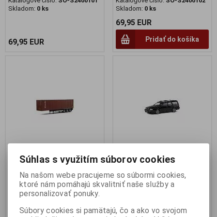
Katalógové číslo:
SO-S2400101
Katalógové číslo:
SO-S2400102
Skladom:
0 ks
Skladom:
0 ks
69,95 EUR
Pridať do košíka
69,95 EUR
Súhlas s využitím súborov cookies
1:24 PRIVES KONTAJNER
1:43 VOLVO T5-R BLACK 1996
VOLVO, SCANIA, MERCEDES /
- SOLIDO - S4310603
Na našom webe pracujeme so súbormi cookies,
Remorque Porte Container
ktoré nám pomáhajú skvalitniť naše služby a
Výrobca:
SOLIDO
personalizovať ponuky.
Katalógové číslo:
SO-S4310603
Red 2021 - SOLIDO -
Skladom:
2 ks
S2400501
Súbory cookies si pamätajú, čo a ako vo svojom
Výrobca:
SOLIDO