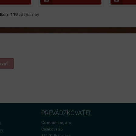
lkom
119
záznamov
ovať
PREVÁDZKOVATEĽ
a
Commerce, a.s.
Čajakova 26
ky
831 01 Bratislava