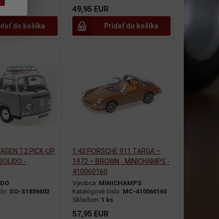
49,95 EUR
idať do košíka
Pridať do košíka
AGEN T2 PICK-UP
1:43 PORSCHE 911 TARGA –
SOLIDO -
1972 – BROWN - MINICHAMPS -
410060160
IDO
Výrobca:
MINICHAMPS
slo:
SO-S1809402
Katalógové číslo:
MC-410060160
Skladom:
1 ks
57,95 EUR