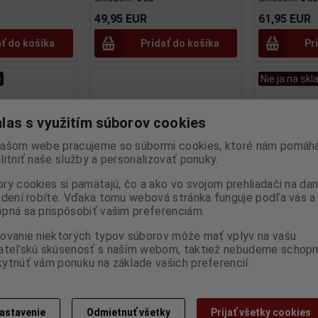
49,95 EUR
61,95 EUR
ať do košíka
Pridať do košíka
Pr
e
Nie ja na skl
las s využitím súborov cookies
ašom webe pracujeme so súbormi cookies, ktoré nám pomáha
litniť naše služby a personalizovať ponuky.
ry cookies si pamätajú, čo a ako vo svojom prehliadači na d
adení robíte. Vďaka tomu webová stránka funguje podľa vás a 
pná sa prispôsobiť vašim preferenciám.
TRACTION 7
1:18 MERCEDES S-KLUB
1:18 CITROË
ovanie niektorých typov súborov môže mať vplyv na vašu
- SOLIDO -
MERCEDES GULLWING 2021
1937 - SOLID
ateľskú skúsenosť s naším webom, taktiež nebudeme schopn
NARDO GREY - GT SPIRIT -
Výrobca:
SOL
ytnúť vám ponuku na základe vašich preferencií.
Katalógové čí
GT418
O
Skladom:
0 ks
:
SO-S1800908
Výrobca:
GT SPIRIT
Katalógové číslo:
GT-GT418
Skladom:
1 ks
astavenie
Odmietnuť všetky
Prijať všetky cookies