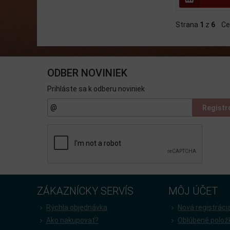
Strana
1
z
6
Ce
ODBER NOVINIEK
Prihláste sa k odberu noviniek
Registr
ZÁKAZNÍCKY SERVÍS
MÔJ ÚČET
Rýchla objednávka
Nová registráci
Ako nakupovať?
Oblúbené polož