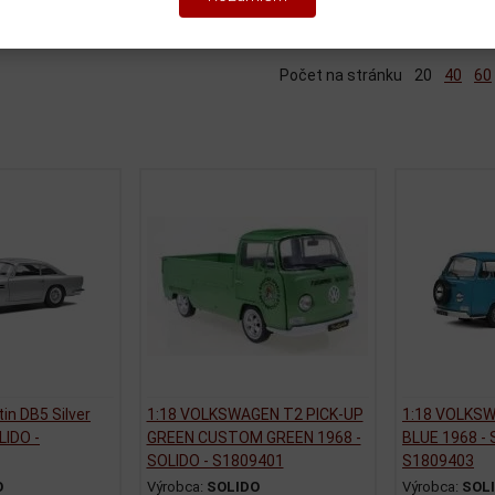
iť podľa:
(Dátumu pridania)
Katalóg
Cenník
Počet na stránku
20
40
60
in DB5 Silver
1:18 VOLKSWAGEN T2 PICK-UP
1:18 VOLKSW
LIDO -
GREEN CUSTOM GREEN 1968 -
BLUE 1968 - 
SOLIDO - S1809401
S1809403
O
Výrobca:
SOLIDO
Výrobca:
SOL