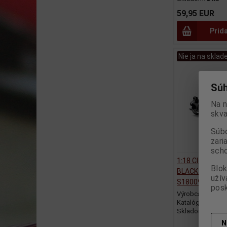
59,95 EUR
Prid
Nie ja na sklad
Súh
Na n
skva
Súbo
zari
scho
1:18 CITROEN 
Blok
BLACK 1944 FFI 
užív
S1800908
posk
Výrobca:
SOLID
Katalógové číslo
Skladom:
0 ks
N