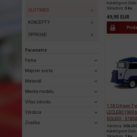
Katalógové číslo
Skladom:
5 ks
OLDTIMER
49,95 EUR
KONCEPTY
Prid
OFFROAD
Parametre
Farba
Majster sveta
Materiál
Mierka modelu
Víťaz závodu
1:18 Citroen Ty
Výrobca
LECLERC1969 bl
SOLIDO - S185
Značka
Výrobca:
SOLID
Katalógové číslo
Skladom:
2 ks