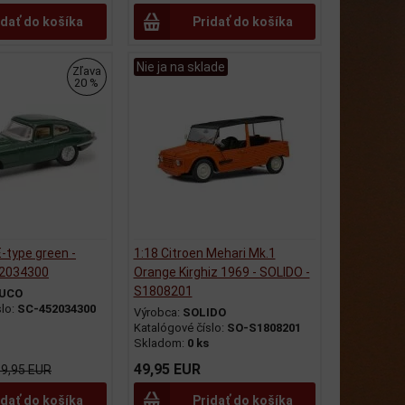
idať do košíka
Pridať do košíka
Nie ja na sklade
Zľava
20 %
-type green -
1:18 Citroen Mehari Mk.1
52034300
Orange Kirghiz 1969 - SOLIDO -
S1808201
UCO
slo:
SC-452034300
Výrobca:
SOLIDO
Katalógové číslo:
SO-S1808201
Skladom:
0 ks
49,95 EUR
19,95 EUR
idať do košíka
Pridať do košíka