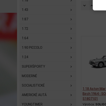
1:18
Zorad
1:43
1:87
1:72
1:64
1:90 PICCOLO
1:24
SUPERŠPORTY
MODERNÉ
SOCIALISTICKÉ
1:18 Aston Mart
Birch 1964 - SO
AMERICKÉ AUTÁ
S1807101
YOUNGTIMER
Výrobca:
SOLID