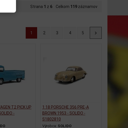
Strana
1
z
6
Celkom
119
záznamov
1
2
3
4
5
AGEN T2 PICK UP
1:18 PORSCHE 356 PRE-A
SOLIDO -
BROWN 1953 - SOLIDO -
S1802810
IDO
Výrobca:
SOLIDO