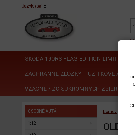
Jazyk:
(SK)
SKODA 130RS FLAG EDITION LIMITED
N
ZÁCHRANNÉ ZLOŽKY
ÚŽITKOVÉ AUTÁ
o
VZÁCNE / ZO SÚKROMNÝCH ZBIEROK
Ob
OSOBNÉ AUTÁ
Domov
/
OSOBN
1:12
OLDTI