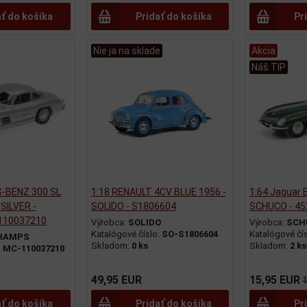
ať do košíka
Pridať do košíka
Pr
Nie ja na sklade
Akcia
Náš TIP
-BENZ 300 SL
1:18 RENAULT 4CV BLUE 1956 -
1:64 Jaguar E
 SILVER -
SOLIDO - S1806604
SCHUCO - 4
110037210
Výrobca:
SOLIDO
Výrobca:
SCH
Katalógové číslo:
SO-S1806604
Katalógové čí
HAMPS
Skladom:
0 ks
Skladom:
2 ks
:
MC-110037210
49,95 EUR
15,95 EUR
ať do košíka
Pridať do košíka
Pr