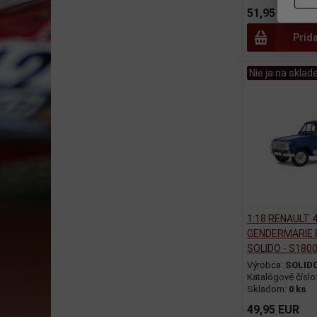
51,95 EUR
Prid
Nie ja na sklad
1:18 RENAULT 
GENDERMARIE 
SOLIDO - S180
Výrobca:
SOLID
Katalógové číslo
Skladom:
0 ks
49,95 EUR