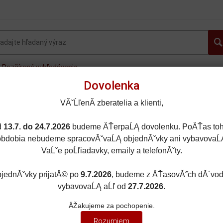
Rozšírené vyhľadávanie
Dovolenka
OVINKY
AUTOGALLERY.sk
OSOBNÉ AUTÁ
FOR
VĂˇĹľenĂ­ zberatelia a klienti,
MOTORKY
LIETADLÁ
DOPLNKY
ZĽAVY A AKC
d
13.7. do 24.7.2026
budeme ÄŤerpaĹĄ dovolenku. PoÄŤas toh
obdobia nebudeme spracovĂˇvaĹĄ objednĂˇvky ani vybavovaĹ
VaĹˇe poĹľiadavky, emaily a telefonĂˇty.
jednĂˇvky prijatĂ© po
9.7.2026
, budeme z ÄŤasovĂ˝ch dĂ´vo
É AUTÁ
/
OLDTIMER
vybavovaĹĄ aĹľ od
27.7.2026
.
MER
ÄŽakujeme za pochopenie.
Rozumiem