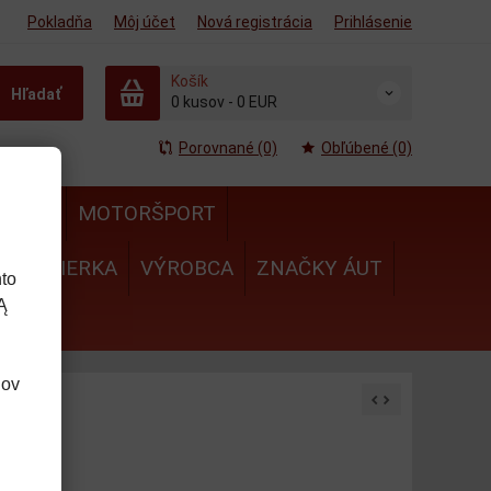
Pokladňa
Môj účet
Nová registrácia
Prihlásenie
Košík
Hľadať
0
kusov
-
0 EUR
Porovnané (0)
Obľúbené (0)
MULA
MOTORŠPORT
IE
MIERKA
VÝROBCA
ZNAČKY ÁUT
to
Ą
dov