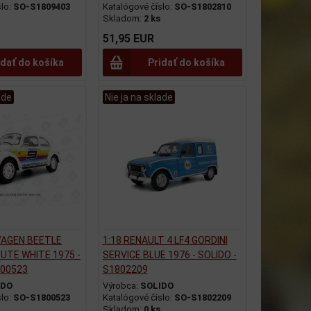
slo:
SO-S1809403
Katalógové číslo:
SO-S1802810
Skladom:
2 ks
51,95 EUR
idať do košíka
Pridať do košíka
ade
Nie ja na sklade
WAGEN BEETLE
1:18 RENAULT 4 LF4 GORDINI
BUTE WHITE 1975 -
SERVICE BLUE 1976 - SOLIDO -
800523
S1802209
IDO
Výrobca:
SOLIDO
slo:
SO-S1800523
Katalógové číslo:
SO-S1802209
Skladom:
0 ks