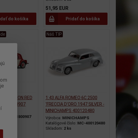
51,95 EUR
idať do košíka
Pridať do košíka
ade
Náš TIP
jú
anom
je
N TRACTION RED
1:43 ALFA ROMEO 6C 2500
O - S1800907
'FRECCIA D'ORO 1947 SILVER -
í
MINICHAMPS 400120480
IDO
slo:
SO-S1800907
Výrobca:
MINICHAMPS
Katalógové číslo:
MC-400120480
Skladom:
2 ks