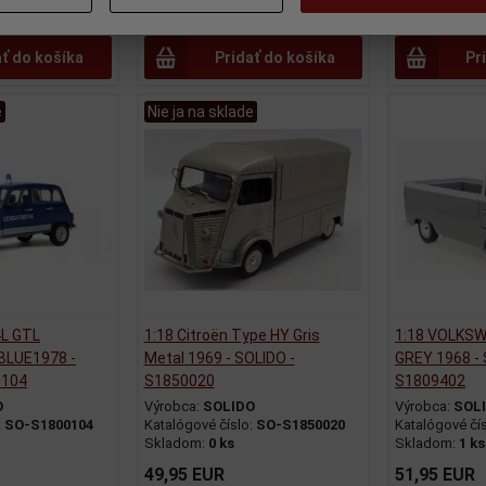
124,95 EUR
49,95 EUR
ať do košíka
Pridať do košíka
Pr
e
Nie ja na sklade
4L GTL
1:18 Citroën Type HY Gris
1:18 VOLKSW
BLUE1978 -
Metal 1969 - SOLIDO -
GREY 1968 - 
0104
S1850020
S1809402
O
Výrobca:
SOLIDO
Výrobca:
SOL
:
SO-S1800104
Katalógové číslo:
SO-S1850020
Katalógové čí
Skladom:
0 ks
Skladom:
1 ks
49,95 EUR
51,95 EUR