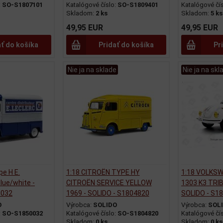
:
SO-S1807101
Katalógové číslo:
SO-S1809401
Katalógové čí
Skladom:
2 ks
Skladom:
5 ks
49,95 EUR
49,95 EUR
ať do košíka
Pridať do košíka
Pr
Nie ja na sklade
Nie ja na skl
pe H E.
1:18 CITROËN TYPE HY
1:18 VOLKS
ue/white -
CITROËN SERVICE YELLOW
1303 K3 TRI
0032
1969 - SOLIDO - S1804820
SOLIDO - S1
O
Výrobca:
SOLIDO
Výrobca:
SOL
:
SO-S1850032
Katalógové číslo:
SO-S1804820
Katalógové čí
Skladom:
0 ks
Skladom:
0 ks