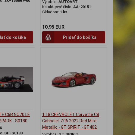
lo:
SO-150067-00
Výrobca:
AUTOART
Katalógové číslo:
AA-20151
Skladom:
1 ks
10,95 EUR
dať do košíka
Pridať do košíka
TE C6R NO70 LE
1:18 CHEVROLET Corvette C8
SPARK - S0180
Cabriolet Z06 2022 Red Mist
Metallic - GT SPIRIT - GT402
K
lo:
SP-S0180
Výrobca:
GT SPIRIT