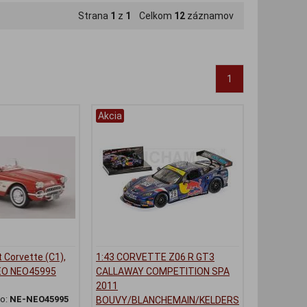
Strana
1
z
1
Celkom
12
záznamov
1
Akcia
t Corvette (C1),
1:43 CORVETTE Z06 R GT3
NEO NEO45995
CALLAWAY COMPETITION SPA
2011
lo:
NE-NEO45995
BOUVY/BLANCHEMAIN/KELDERS