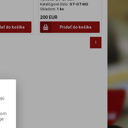
Katalógové číslo:
GT-GT402
Skladom:
1 ks
200 EUR
dať do košíka
Pridať do košíka
1
jú
anom
je