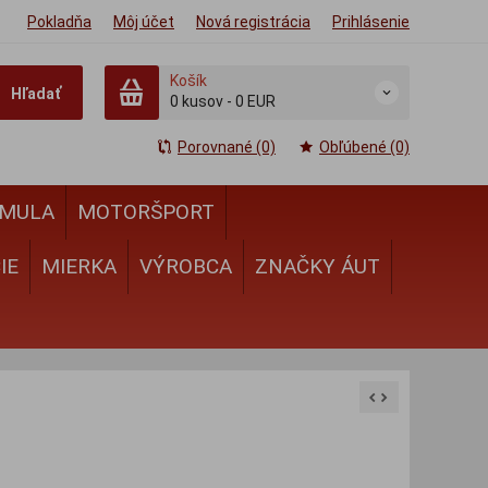
Pokladňa
Môj účet
Nová registrácia
Prihlásenie
Košík
Hľadať
0
kusov
-
0 EUR
Porovnané (0)
Obľúbené (0)
MULA
MOTORŠPORT
IE
MIERKA
VÝROBCA
ZNAČKY ÁUT