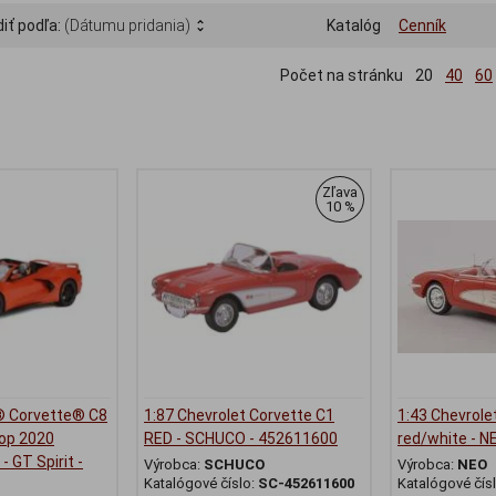
iť podľa:
(Dátumu pridania)
Katalóg
Cenník
Počet na stránku
20
40
60
Zľava
10 %
® Corvette® C8
1:87 Chevrolet Corvette C1
1:43 Chevrole
top 2020
RED - SCHUCO - 452611600
red/white - 
- GT Spirit -
Výrobca:
SCHUCO
Výrobca:
NEO
Katalógové číslo:
SC-452611600
Katalógové čís