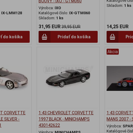
Katalógové čís
BOUVY - IXO - GTM060
Skladom:
1 ks
Výrobca:
IXO
:
IX-LMM128
Katalógové číslo:
IX-GTM060
Skladom:
1 ks
31,95 EUR
14,25 EUR
39,95 EUR
ť do košíka
Pridať do košíka
Pri
Akcia
ET CORVETTE
1:43 CHEVROLET CORVETTE
1:43 CORVET
E SILVER -
1997 BLACK - MINICHAMPS
MANS 2007 - 
1
430142622
Výrobca:
SPAR
Katalógové čís
Výrobca:
MINICHAMPS