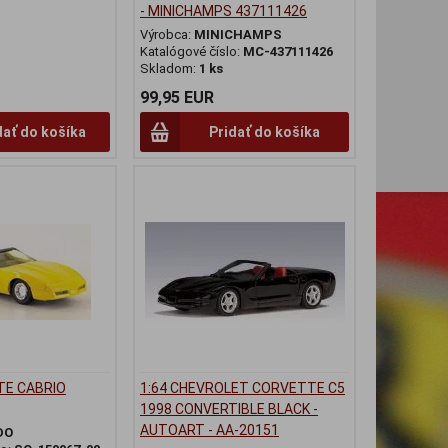
- MINICHAMPS 437111426
Výrobca:
MINICHAMPS
Katalógové číslo:
MC-437111426
Skladom:
1 ks
99,95 EUR
dať do košíka
Pridať do košíka
TE CABRIO
1:64 CHEVROLET CORVETTE C5
1998 CONVERTIBLE BLACK -
AUTOART - AA-20151
DO