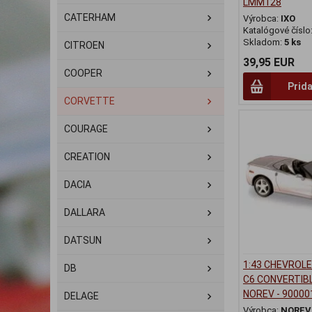
LMM128
CATERHAM
Výrobca:
IXO
Katalógové číslo
Skladom:
5 ks
CITROEN
39,95 EUR
COOPER
Prida
CORVETTE
COURAGE
CREATION
DACIA
DALLARA
DATSUN
1:43 CHEVROL
DB
C6 CONVERTIBL
NOREV - 90000
DELAGE
Výrobca:
NOREV