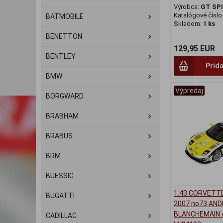
Výrobca:
GT SPI
Katalógové číslo
BATMOBILE
Skladom:
1 ks
BENETTON
129,95 EUR
BENTLEY
Prida
BMW
Výpredaj
BORGWARD
BRABHAM
BRABUS
BRM
BUESSIG
1:43 CORVETTE
BUGATTI
2007 no73 AND
BLANCHEMAIN /
CADILLAC