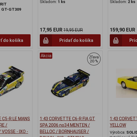
Skladom:
1 ks
Skladom:
2 ks
RIT
:
GT-GT309
17,95 EUR
159,90 EUR
19,95 EUR
ť do košíka
Pridať do košíka
Pri
Akcia
Zľava
20 %
 C5-R LE MANS
1:43 CORVETTE C6-R FIA GT
1:43 CORVET
RE /
SPA 2006 no34 MENTEN /
YELLOW
 VOSSE - IXO -
BELLOC / BORNHAUSER /
Výrobca:
SOLI