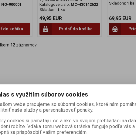
Skladom:
1 ks
:
NO-900001
Katalógové číslo:
MC-430142622
Skladom:
1 ks
49,95 EUR
69,95 EUR
ť do košíka
Pridať do košíka
Pri
lkom
12
záznamov
las s využitím súborov cookies
ašom webe pracujeme so súbormi cookies, ktoré nám pomáha
litniť naše služby a personalizovať ponuky.
ry cookies si pamätajú, čo a ako vo svojom prehliadači na d
adení robíte. Vďaka tomu webová stránka funguje podľa vás a 
pná sa prispôsobiť vašim preferenciám.