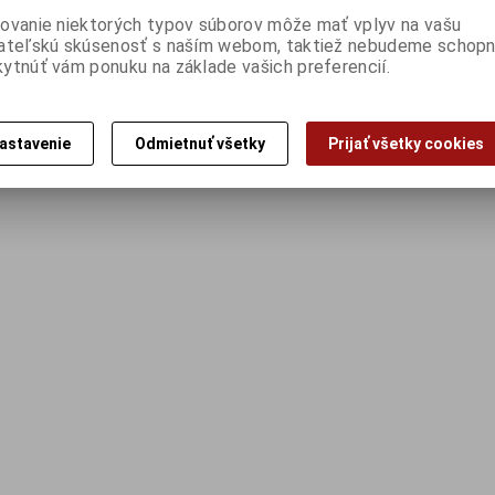
ovanie niektorých typov súborov môže mať vplyv na vašu
ateľskú skúsenosť s naším webom, taktiež nebudeme schopn
ytnúť vám ponuku na základe vašich preferencií.
astavenie
Odmietnuť všetky
Prijať všetky cookies