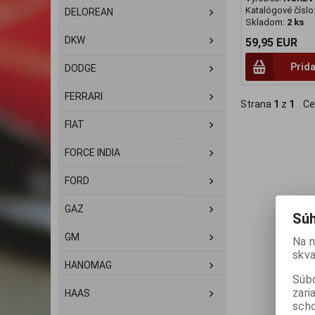
Katalógové číslo
DELOREAN
Skladom:
2 ks
DKW
59,95 EUR
Prida
DODGE
FERRARI
Strana
1
z
1
Ce
FIAT
FORCE INDIA
FORD
GAZ
Súh
GM
Na n
skva
HANOMAG
Súbo
zari
HAAS
scho