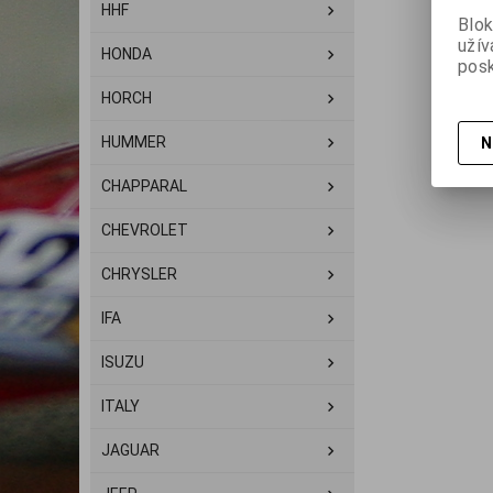
HHF
Blok
užív
HONDA
posk
HORCH
HUMMER
N
CHAPPARAL
CHEVROLET
CHRYSLER
IFA
ISUZU
ITALY
JAGUAR