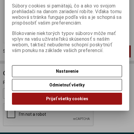
Súbory cookies si pamätajú, čo a ako vo svojom
Výrobca:
SPARK
prehliadači na danom zariadení robíte. Vďaka tomu
Katalógové číslo:
SP-S0014
Skladom:
1 ks
webová stránka funguje podľa vás a je schopná sa
prispôsobiť vašim preferenciám.
63,95 EUR
79,95 EUR
Blokovanie niektorých typov súborov môže mať
Pridať do košíka
vplyv na vašu užívateľskú skúsenosť s naším
webom, taktiež nebudeme schopní poskytnúť
vám ponuku na základe vašich preferencií.
Strana
1
z
1
Celkom
1
záznamov
1
Nastavenie
ODBER NOVINIEK
Prihláste sa k odberu noviniek
Odmietnuť všetky
Registrovať
Prijať všetky cookies