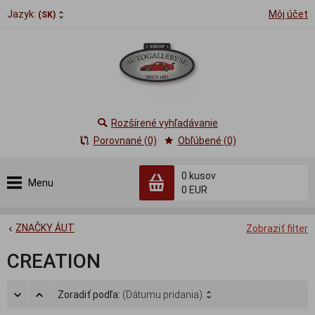
Jazyk:
Môj účet
(SK)
Rozšírené vyhľadávanie
Porovnané (0)
Obľúbené (0)
0
kusov
Menu
0 EUR
ZNAČKY ÁUT
Zobraziť filter
CREATION
Zoradiť podľa:
(Dátumu pridania)