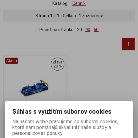
Katalóg
Cenník
Strana
1
z
1
Celkom
1
záznamov
Počet na stránku
20
40
60
1
Akcia
Zľava
20 %
Súhlas s využitím súborov cookies
Na našom webe pracujeme so súbormi cookies,
1:43 CREATION CR06 JUDD
ktoré nám pomáhajú skvalitniť naše služby a
NO9 LE MANS 2006 - SPARK -
personalizovať ponuky.
S0014