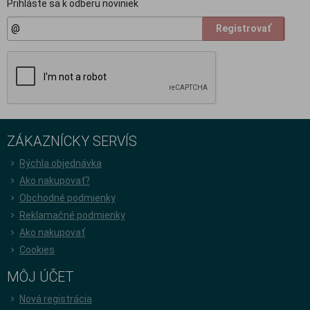
Prihláste sa k odberu noviniek
Registrovať
ZÁKAZNÍCKY SERVÍS
Rýchla objednávka
Ako nakupovať?
Obchodné podmienky
Reklamačné podmienky
Ako nakupovať
Cookies
MÔJ ÚČET
Nová registrácia