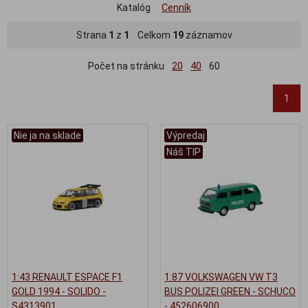
Katalóg
Cenník
Strana
1
z
1
Celkom
19
záznamov
Počet na stránku
20
40
60
1
Nie ja na sklade
Výpredaj
Náš TIP
1:43 RENAULT ESPACE F1
1:87 VOLKSWAGEN VW T3
GOLD 1994 - SOLIDO -
BUS POLIZEI GREEN - SCHUCO
S4313901
- 452606900