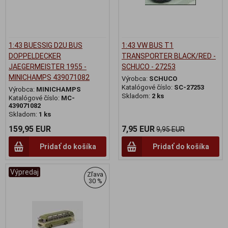
1:43 BUESSIG D2U BUS
1:43 VW BUS T1
DOPPELDECKER
TRANSPORTER BLACK/RED -
JAEGERMEISTER 1955 -
SCHUCO - 27253
MINICHAMPS 439071082
Výrobca:
SCHUCO
Katalógové číslo:
SC-27253
Výrobca:
MINICHAMPS
Skladom:
2 ks
Katalógové číslo:
MC-
439071082
Skladom:
1 ks
159,95 EUR
7,95 EUR
9,95 EUR
Pridať do košíka
Pridať do košíka
Výpredaj
Zľava
30 %