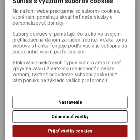
Súhlas s využitím súborov cookies
Zľava
10 %
Na našom webe pracujeme so súbormi cookies,
ktoré nám pomáhajú skvalitniť naše služby a
personalizovať ponuky.
Súbory cookies si pamätajú, čo a ako vo svojom
prehliadači na danom zariadení robíte. Vďaka tomu
webová stránka funguje podľa vás a je schopná sa
prispôsobiť vašim preferenciám.
Blokovanie niektorých typov súborov môže mať
vplyv na vašu užívateľskú skúsenosť s naším
1:76 BURLINGHAM SEAGULL &
1:76 LEYLAND PD2-
webom, taktiež nebudeme schopní poskytnúť
MORRIS MINOR
CHESTERFIELD
vám ponuku na základe vašich preferencií.
Výrobca:
CORGI
Výrobca:
CORGI
Katalógové číslo:
CG-36501
Katalógové číslo:
CG-40901
Skladom:
3 ks
Skladom:
1 ks
75,35 EUR
33 EUR
Nastavenie
83,75 EUR
Pridať do košíka
Pridať do košíka
Odmietnuť všetky
Prijať všetky cookies