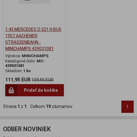
1:43 MERCEDES O 321 H BUS
1957 AACHENER
STRASSENBAHN -
MINICHAMPS 439031081
Výrobca:
MINICHAMPS
Katalógové číslo:
MC-
439031081
Skladom:
1 ks
111,95 EUR
159,95 EUR
Pridať do košíka
Strana
1
z
1
Celkom
19
záznamov
1
ODBER NOVINIEK