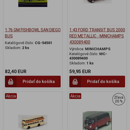
1:76 GM FISHBOWL SAN DIEGO
1:43 FORD TRANSIT BUS 2000
BUS
RED METALLIC - MINICHAMPS
430089400
Katalógové číslo:
CG-54501
Skladom:
2 ks
Výrobca:
MINICHAMPS
Katalógové číslo:
MC-
430089400
Skladom:
1 ks
82,40 EUR
59,95 EUR
Pridať do košíka
Pridať do košíka
Akcia
Akcia
Zľava
20 %