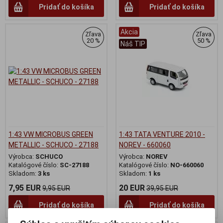
Pridať do košíka
Pridať do košíka
Akcia
Zľava
Zľava
20 %
50 %
Náš TIP
1:43 VW MICROBUS GREEN
1:43 TATA VENTURE 2010 -
METALLIC - SCHUCO - 27188
NOREV - 660060
Výrobca:
SCHUCO
Výrobca:
NOREV
Katalógové číslo:
SC-27188
Katalógové číslo:
NO-660060
Skladom:
3 ks
Skladom:
1 ks
7,95 EUR
20 EUR
9,95 EUR
39,95 EUR
Pridať do košíka
Pridať do košíka