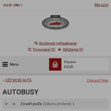
Jazyk:
Môj účet
(SK)
Rozšírené vyhľadávanie
Porovnané (0)
Obľúbené (0)
0
kusov
Menu
0 EUR
ÚŽITKOVÉ AUTÁ
Zobraziť filter
AUTOBUSY
Zoradiť podľa:
(Dátumu pridania)