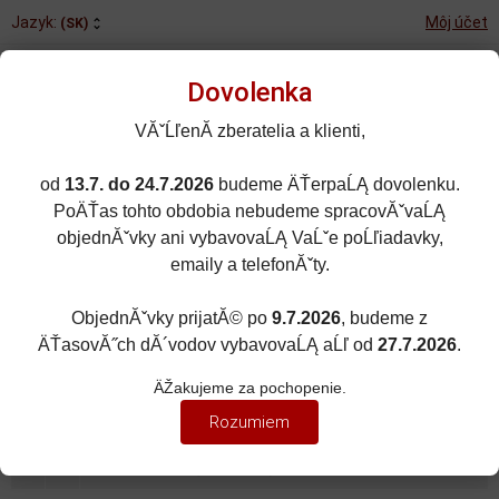
Jazyk:
Môj účet
(SK)
Dovolenka
VĂˇĹľenĂ­ zberatelia a klienti,
od
13.7. do 24.7.2026
budeme ÄŤerpaĹĄ dovolenku.
Rozšírené vyhľadávanie
PoÄŤas tohto obdobia nebudeme spracovĂˇvaĹĄ
Porovnané (0)
Obľúbené (0)
objednĂˇvky ani vybavovaĹĄ VaĹˇe poĹľiadavky,
emaily a telefonĂˇty.
0
kusov
Menu
0 EUR
ObjednĂˇvky prijatĂ© po
9.7.2026
, budeme z
ÄŤasovĂ˝ch dĂ´vodov vybavovaĹĄ aĹľ od
27.7.2026
.
MIERKA
Zobraziť filter
ÄŽakujeme za pochopenie.
Mierka 1:2
Rozumiem
Zoradiť podľa:
(popularity)