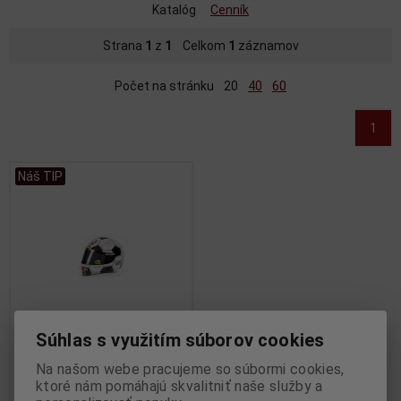
Katalóg
Cenník
Strana
1
z
1
Celkom
1
záznamov
Počet na stránku
20
40
60
1
Náš TIP
Súhlas s využitím súborov cookies
1:2 AGV HELMET V.ROSSI
Na našom webe pracujeme so súbormi cookies,
SPECIAL Numbered1 MOTO
ktoré nám pomáhajú skvalitniť naše služby a
GP BARCELONA 2008 Limited