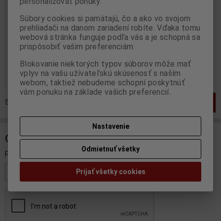
personalizovať ponuky.
edition No. 001/999
Súbory cookies si pamätajú, čo a ako vo svojom
Výrobca:
MINICHAMPS
prehliadači na danom zariadení robíte. Vďaka tomu
Katalógové číslo:
MC-
328080086
webová stránka funguje podľa vás a je schopná sa
Skladom:
1 ks
prispôsobiť vašim preferenciám.
200 EUR
Blokovanie niektorých typov súborov môže mať
vplyv na vašu užívateľskú skúsenosť s naším
Pridať do košíka
webom, taktiež nebudeme schopní poskytnúť
vám ponuku na základe vašich preferencií.
Strana
1
z
1
Celkom
1
záznamov
1
Nastavenie
ODBER NOVINIEK
Odmietnuť všetky
Prihláste sa k odberu noviniek
Prijať všetky cookies
Registrovať