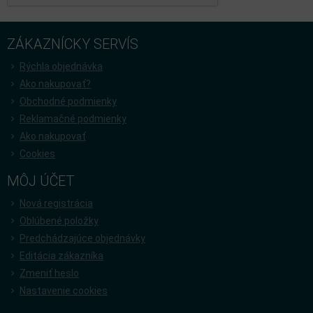
ZÁKAZNÍCKY SERVÍS
Rýchla objednávka
Ako nakupovať?
Obchodné podmienky
Reklamačné podmienky
Ako nakupovať
Cookies
MÔJ ÚČET
Nová registrácia
Oblúbené položky
Predchádzajúce objednávky
Editácia zákazníka
Zmeniť heslo
Nastavenie cookies