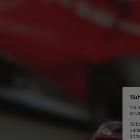
Súh
Na n
skva
Súbo
zari
scho