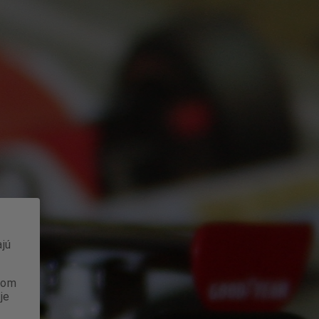
jú
anom
je