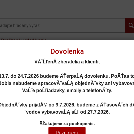
Rozšírené vyhľadávanie
Dovolenka
OVINKY
AUTOGALLERY.sk
OSOBNÉ AUTÁ
FOR
VĂˇĹľenĂ­ zberatelia a klienti,
MOTORKY
LIETADLÁ
DOPLNKY
ZĽAVY A AKC
13.7. do 24.7.2026
budeme ÄŤerpaĹĄ dovolenku. PoÄŤas t
dobia nebudeme spracovĂˇvaĹĄ objednĂˇvky ani vybavov
VaĹˇe poĹľiadavky, emaily a telefonĂˇty.
ObjednĂˇvky prijatĂ© po
9.7.2026
, budeme z ÄŤasovĂ˝ch d
O GIULIETTA SP.1S M.MIGLIA 1955
´vodov vybavovaĹĄ aĹľ od
27.7.2026
.
ETTA SP.1S M.MIGLIA 1955
ÄŽakujeme za pochopenie.
Rozumiem