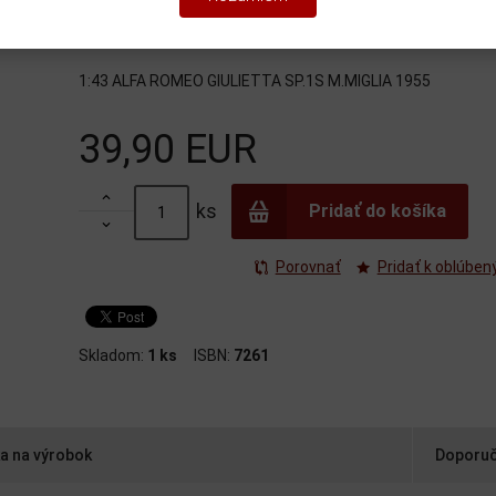
Katalógové číslo:
BG-7261
EAN:
8011326072611
Výrobc
1:43 ALFA ROMEO GIULIETTA SP.1S M.MIGLIA 1955
39,90 EUR

ks
Pridať do košíka

Porovnať
Pridať k oblúbe
Skladom:
1 ks
ISBN:
7261
a na výrobok
Doporuč