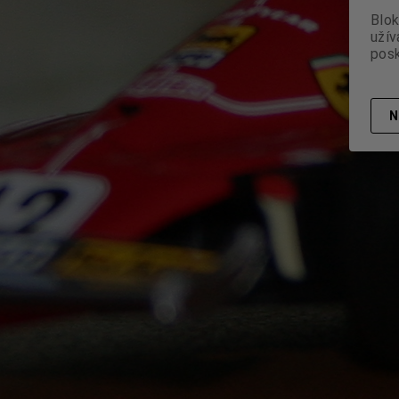
Blok
užív
posk
N