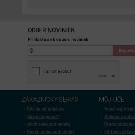
ODBER NOVINIEK
Prihláste sa k odberu noviniek
Registr
ZÁKAZNÍCKY SERVÍS
MÔJ ÚČET
Rýchla objednávka
Nová registrác
Ako nakupovať?
Oblúbené polo
Obchodné podmienky
Predchádzajúc
Reklamačné podmienky
Editácia zákaz