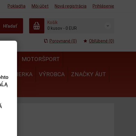
Pokladňa
Môj účet
Nová registrácia
Prihlásenie
Košík
Hľadať
0
kusov
-
0 EUR
Porovnané (0)
Obľúbené (0)
MULA
MOTORŠPORT
IE
MIERKA
VÝROBCA
ZNAČKY ÁUT
ohto
aĹĄ
Ă