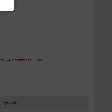
a:
BANG
ným
Strážny pes
Tlač
iť výrobok