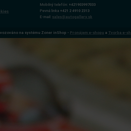
Mobilný telefón:
+421903997033
Pevná linka
+421 2 4910 2313
okies
E-mail:
sales@autogallery.sk
vozováno na systému Zoner inShop -
Pronájem e-shopu
a
Tvorba e-s