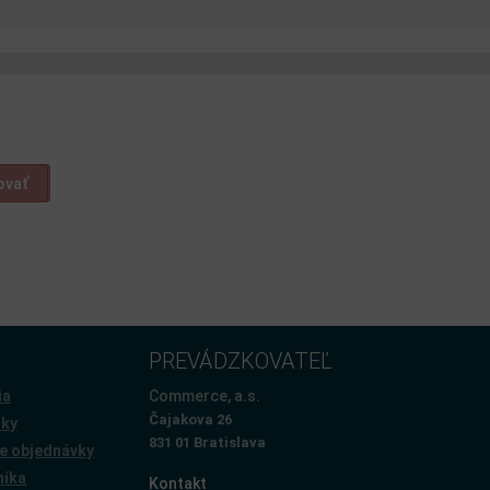
ovať
PREVÁDZKOVATEĽ
ia
Commerce, a.s.
Čajakova 26
žky
831 01 Bratislava
e objednávky
níka
Kontakt