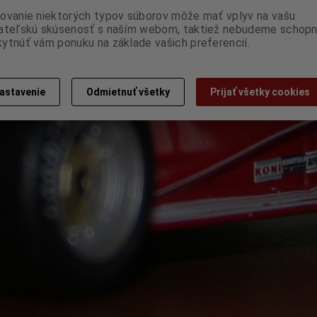
ovanie niektorých typov súborov môže mať vplyv na vašu
ateľskú skúsenosť s naším webom, taktiež nebudeme schopn
ytnúť vám ponuku na základe vašich preferencií.
astavenie
Odmietnuť všetky
Prijať všetky cookies