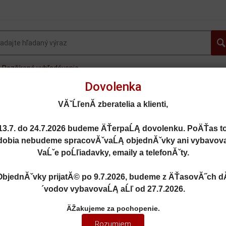
Rozšírené vyhľadávanie
Dovolenka
OVINKY
AUTOGALLERY.sk
OSOBNÉ AUTÁ
FOR
VĂˇĹľenĂ­ zberatelia a klienti,
MOTORKY
LIETADLÁ
DOPLNKY
ZĽAVY A AKC
13.7. do 24.7.2026
budeme ÄŤerpaĹĄ dovolenku. PoÄŤas t
dobia nebudeme spracovĂˇvaĹĄ objednĂˇvky ani vybavov
VaĹˇe poĹľiadavky, emaily a telefonĂˇty.
ObjednĂˇvky prijatĂ© po
9.7.2026
, budeme z ÄŤasovĂ˝ch d
R - AUTOART - AA-20161
´vodov vybavovaĹĄ aĹľ od
27.7.2026
.
- AUTOART - AA-20161
ÄŽakujeme za pochopenie.
Rozumiem