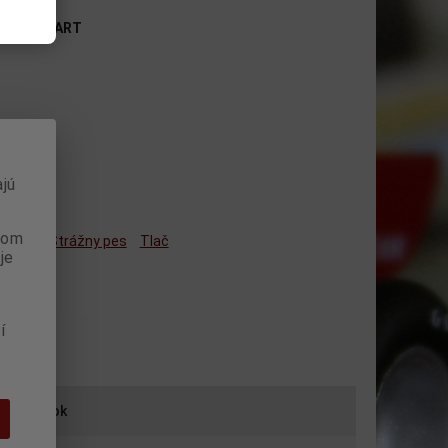
a:
AUTOART
jú
anom
ným
Strážny pes
Tlač
je
í
iť výrobok