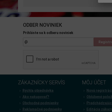
ODBER NOVINIEK
Prihláste sa k odberu noviniek
Registr
ZÁKAZNÍCKY SERVÍS
MÔJ ÚČET
Rýchla objednávka
Nová registrác
Ako nakupovať?
Oblúbené polo
Obchodné podmienky
Predchádzajúc
Reklamačné podmienky
Editácia zákaz