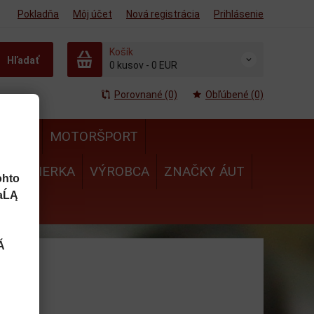
Pokladňa
Môj účet
Nová registrácia
Prihlásenie
Košík
Hľadať
0
kusov
-
0 EUR
Porovnané (0)
Obľúbené (0)
MULA
MOTORŠPORT
IE
MIERKA
VÝROBCA
ZNAČKY ÁUT
ohto
aĹĄ
Ă