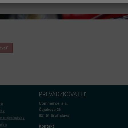
ovať
PREVÁDZKOVATEĽ
ia
Commerce, a.s.
Čajakova 26
žky
831 01 Bratislava
e objednávky
níka
Kontakt