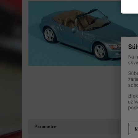
Súh
Na n
skva
Súbo
zari
scho
Blok
užív
posk
Parametre
Otázk
N