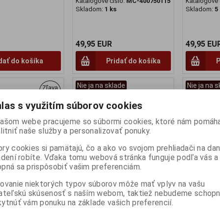
Katalógové číslo:
MC-400750115
Katalógové 
Skladom:
1 ks
Skladom:
5
49,95 EUR
49,95 EU
dať do košíka
Pridať do košíka
P
Nie ja na sklade
Nie ja na 
Zľava
20 %
las s využitím súborov cookies
ašom webe pracujeme so súbormi cookies, ktoré nám pomáha
litniť naše služby a personalizovať ponuky.
ry cookies si pamätajú, čo a ako vo svojom prehliadači na d
adení robíte. Vďaka tomu webová stránka funguje podľa vás a 
pná sa prispôsobiť vašim preferenciám.
ovanie niektorých typov súborov môže mať vplyv na vašu
956 Newman No.7
1:18 Porsche 936 Winner Le
1:18 Porsc
ateľskú skúsenosť s naším webom, taktiež nebudeme schopn
S 1984
Mans White 1981 No 11 JULES
AMERICA24
ytnúť vám ponuku na základe vašich preferencií.
UDWIG/JOHANSSON
ICKX/BELL - SOLIDO -
No8
84
S1805602
FOLLMER/