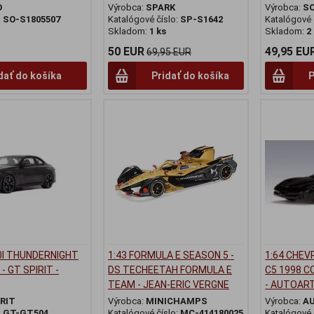
O
Výrobca:
SPARK
Výrobca:
S
:
SO-S1805507
Katalógové číslo:
SP-S1642
Katalógové 
Skladom:
1 ks
Skladom:
2
50 EUR
49,95 EU
69,95 EUR
dať do košíka
Pridať do košíka
P
0I THUNDERNIGHT
1:43 FORMULA E SEASON 5 -
1:64 CHE
- GT SPIRIT -
DS TECHEETAH FORMULA E
C5 1998 C
TEAM - JEAN-ERIC VERGNE
- AUTOART
RIT
Výrobca:
MINICHAMPS
Výrobca:
A
:
GT-GT504
Katalógové číslo:
MC-414180025
Katalógové 