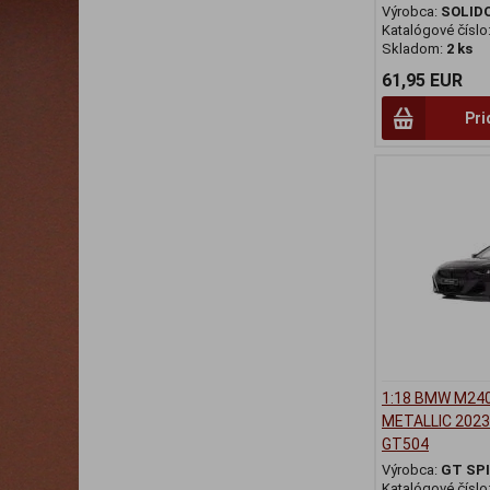
Výrobca:
SOLID
Katalógové číslo
Skladom:
2 ks
61,95 EUR
Pri
1:18 BMW M24
METALLIC 2023 
GT504
Výrobca:
GT SPI
Katalógové číslo