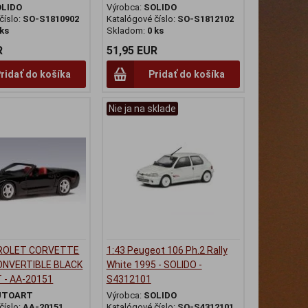
OLIDO
Výrobca:
SOLIDO
číslo:
SO-S1810902
Katalógové číslo:
SO-S1812102
 ks
Skladom:
0 ks
R
51,95 EUR
ridať do košíka
Pridať do košíka
Nie ja na sklade
VROLET CORVETTE
1:43 Peugeot 106 Ph.2 Rally
ONVERTIBLE BLACK
White 1995 - SOLIDO -
 - AA-20151
S4312101
UTOART
Výrobca:
SOLIDO
číslo:
AA-20151
Katalógové číslo:
SO-S4312101