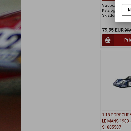
Výrobca:
SPARK
N
Katalógové číslo
Skladom:
2 ks
79,95 EUR
99,
Pri
1:18 PORSCHE 
LE MANS 1983 -
S1805507