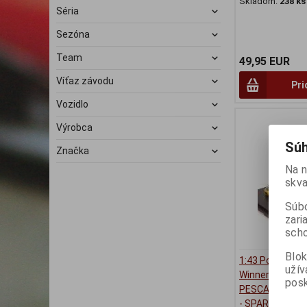
Skladom:
238 ks
Séria
Sezóna
Team
49,95 EUR
Víťaz závodu
Pri
Vozidlo
Výrobca
Súh
Značka
Na n
skva
Súbo
zari
scho
Blok
1:43 Porsche 
užív
Winner LE MAN
posk
PESCAROLO/L
- SPARK - 43LM