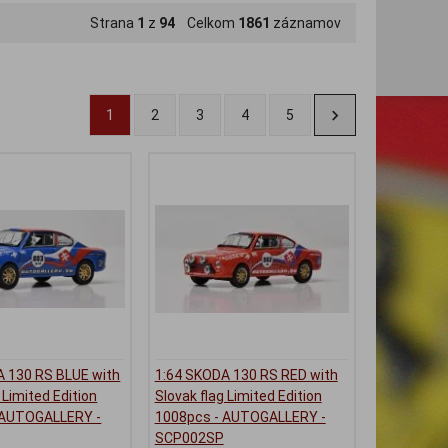
Strana
1
z
94
Celkom
1861
záznamov
1
2
3
4
5
A 130 RS BLUE with
1:64 SKODA 130 RS RED with
 Limited Edition
Slovak flag Limited Edition
 AUTOGALLERY -
1008pcs - AUTOGALLERY -
SCP002SP