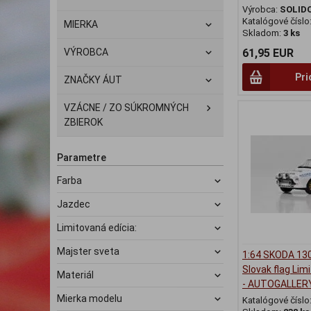
Výrobca:
SOLID
Katalógové číslo
MIERKA
Skladom:
3 ks
VÝROBCA
61,95 EUR
Pri
ZNAČKY ÁUT
VZÁCNE / ZO SÚKROMNÝCH
ZBIEROK
Parametre
Farba
Jazdec
Limitovaná edícia:
Majster sveta
1:64 SKODA 13
Slovak flag Lim
Materiál
- AUTOGALLER
Mierka modelu
Katalógové číslo