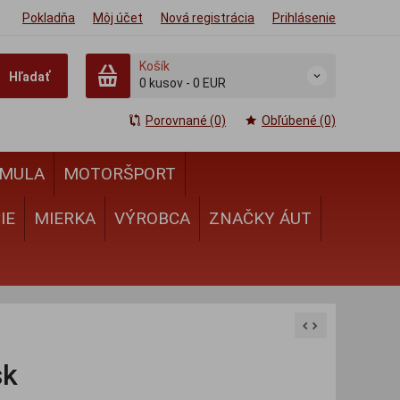
Pokladňa
Môj účet
Nová registrácia
Prihlásenie
Košík
Hľadať
0
kusov
-
0 EUR
Porovnané (0)
Obľúbené (0)
MULA
MOTORŠPORT
IE
MIERKA
VÝROBCA
ZNAČKY ÁUT
sk