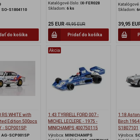
Katalógové číslo:
IX-FER028
O
Katalógové 
Skladom:
6 ks
:
SO-S1804110
Skladom:
6
25 EUR
39,95 EU
49,95 EUR
dať do košíka
Pridať do košíka
P
Akcia
0 RS WHITE with
1:43 TYRRELL FORD 007 -
1:18 Aston
ited Edition 500pcs
MICHEL LECLERE - 1975 -
Birch 1964
Y - SCP001SP
MINICHAMPS 400750115
S1807101
:
AG-SCP001SP
Výrobca:
MINICHAMPS
Výrobca:
S