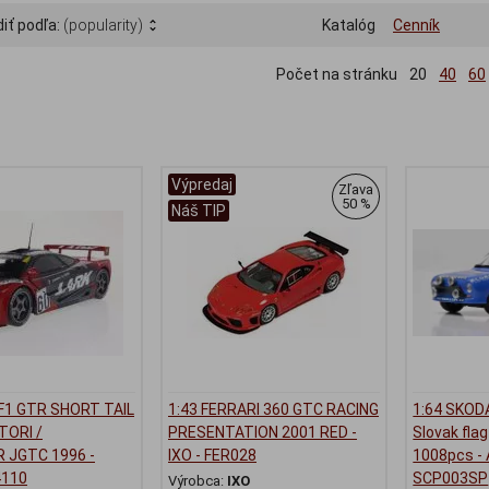
iť podľa:
(popularity)
Katalóg
Cenník
Počet na stránku
20
40
60
Výpredaj
Zľava
50 %
Náš TIP
F1 GTR SHORT TAIL
1:43 FERRARI 360 GTC RACING
1:64 SKOD
TORI /
PRESENTATION 2001 RED -
Slovak flag
 JGTC 1996 -
IXO - FER028
1008pcs -
4110
SCP003SP
Výrobca:
IXO