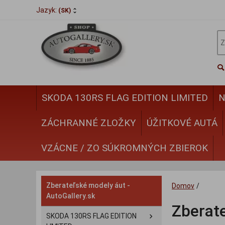
Jazyk:
(SK)
SKODA 130RS FLAG EDITION LIMITED
N
ZÁCHRANNÉ ZLOŽKY
ÚŽITKOVÉ AUTÁ
VZÁCNE / ZO SÚKROMNÝCH ZBIEROK
Zberateľské modely áut -
Domov
/
AutoGallery.sk
Zberate
SKODA 130RS FLAG EDITION