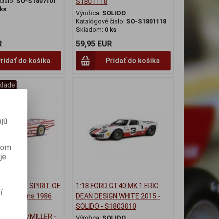
číslo:
SO-S1807101
S1801118
 ks
Výrobca:
SOLIDO
Katalógové číslo:
SO-S1801118
Skladom:
0 ks
R
59,95 EUR
ridať do košíka
Pridať do košíka
sklade
jú
anom
je
he 956LH SPIRIT OF
1:18 FORD GT40 MK.1 ERIC
í
H Le Mans 1986
DEAN DESIGN WHITE 2015 -
SOLIDO - S1803010
MORTON/MILLER -
Výrobca:
SOLIDO