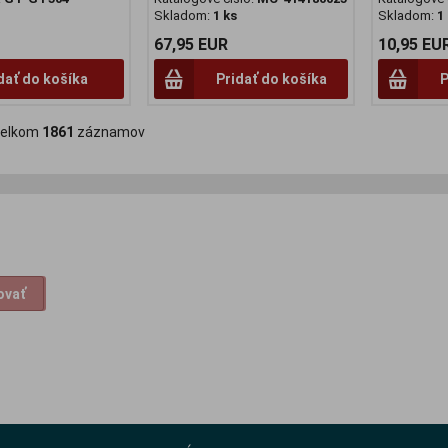
Skladom:
1 ks
Skladom:
1
67,95 EUR
10,95 EU
dať do košíka
Pridať do košíka
P
lkom
1861
záznamov
ovať