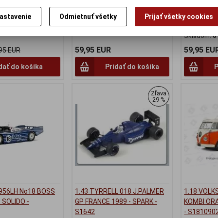
SOLIDO - 
Výrobca:
SOLIDO
astavenie
Odmietnuť všetky
Prijať všetky cookies
:
SP-43LM84
Katalógové číslo:
SO-S1805602
Výrobca:
S
Skladom:
0 ks
Katalógové 
Skladom:
0
59,95 EUR
59,95 EU
95 EUR
dať do košíka
Pridať do košíka
P
Zľava
29 %
956LH No18 BOSS
1:43 TYRRELL 018 J.PALMER
1:18 VOL
 SOLIDO -
GP FRANCE 1989 - SPARK -
KOMBI ORA
S1642
- S181090