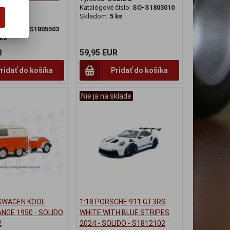
Katalógové číslo:
SO-S1803010
S1805503
Skladom:
5 ks
OLIDO
číslo:
SO-S1805503
 ks
R
59,95 EUR
ridať do košíka
Pridať do košíka
Nie ja na sklade
KSWAGEN KOOL
1:18 PORSCHE 911 GT3RS
NGE 1950 - SOLIDO
WHITE WITH BLUE STRIPES
2
2024 - SOLIDO - S1812102