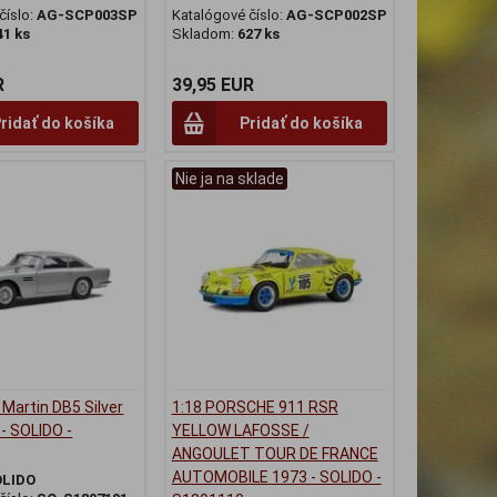
číslo:
AG-SCP003SP
Katalógové číslo:
AG-SCP002SP
41 ks
Skladom:
627 ks
R
39,95 EUR
ridať do košíka
Pridať do košíka
Nie ja na sklade
 Martin DB5 Silver
1:18 PORSCHE 911 RSR
 - SOLIDO -
YELLOW LAFOSSE /
ANGOULET TOUR DE FRANCE
AUTOMOBILE 1973 - SOLIDO -
OLIDO