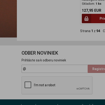
Skladom:
1 ks
127,95 EUR
Pri
Strana
1
z
94
Ce
ODBER NOVINIEK
Prihláste sa k odberu noviniek
Registr