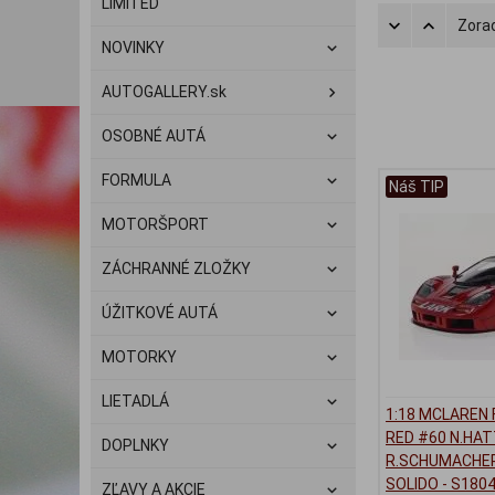
LIMITED
Zorad
NOVINKY
AUTOGALLERY.sk
OSOBNÉ AUTÁ
FORMULA
Náš TIP
MOTORŠPORT
ZÁCHRANNÉ ZLOŽKY
ÚŽITKOVÉ AUTÁ
MOTORKY
LIETADLÁ
1:18 MCLAREN 
RED #60 N.HAT
DOPLNKY
R.SCHUMACHER
SOLIDO - S180
ZĽAVY A AKCIE